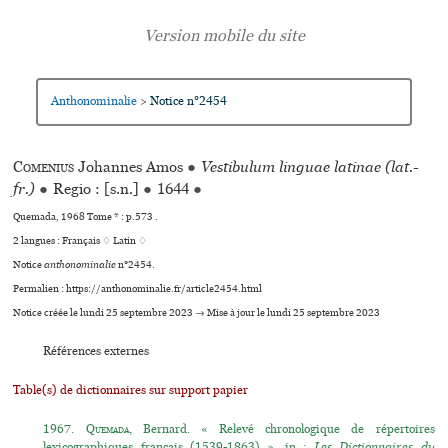
Anthonominalie
Notice n°2454
>
Comenius
Johannes Amos
●
Vestibulum linguae latinae (lat.-
fr.)
●
Regio : [s.n.]
●
1644
●
Quemada, 1968 Tome * : p.573 .
2 langues :
Français ♢
Latin ♢
Notice
anthonominalie
n°2454.
Permalien : https://anthonominalie.fr/article2454.html
Notice créée le lundi 25 septembre 2023 → Mise à jour le lundi 25 septembre 2023
Références externes
Table(s) de dictionnaires sur support papier
1967.
Quemada
, Bernard. « Relevé chronologique de répertoires
lexicographiques français (1539-1863) », in :
Les Dictionnaires du