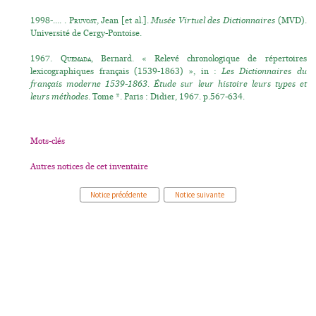
1998-.... .
Pruvost
, Jean [et al.].
Musée Virtuel des Dictionnaires
(MVD).
Université de Cergy-Pontoise.
1967.
Quemada
, Bernard. « Relevé chronologique de répertoires
lexicographiques français (1539-1863) », in :
Les Dictionnaires du
français moderne 1539-1863. Étude sur leur histoire leurs types et
leurs méthodes.
Tome *. Paris : Didier, 1967. p.567-634.
Mots-clés
Autres notices de cet inventaire
Notice précédente
Notice suivante