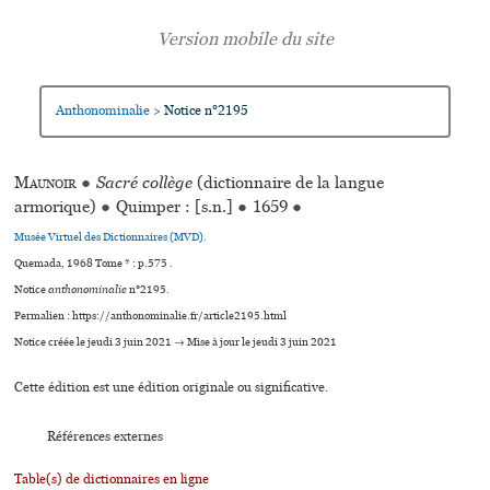
Anthonominalie
Notice n°2195
>
Maunoir
●
Sacré collège
(dictionnaire de la langue
armorique)
●
Quimper : [s.n.]
●
1659
●
Musée Virtuel des Dictionnaires (MVD).
Quemada, 1968 Tome * : p.575 .
Notice
anthonominalie
n°2195.
Permalien : https://anthonominalie.fr/article2195.html
Notice créée le jeudi 3 juin 2021 → Mise à jour le jeudi 3 juin 2021
Cette édition est une édition originale ou significative.
Références externes
Table(s) de dictionnaires en ligne