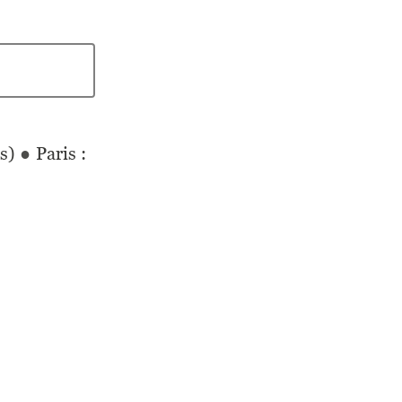
es)
●
Paris :