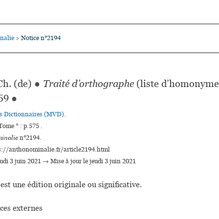
nalie
Notice n°2194
>
h. (de)
●
Traité d’orthographe
(liste d’homonym
59
●
es Dictionnaires (MVD).
ome * : p.575 .
inalie
n°2194.
s://anthonominalie.fr/article2194.html
eudi 3 juin 2021 → Mise à jour le jeudi 3 juin 2021
est une édition originale ou significative.
ces externes