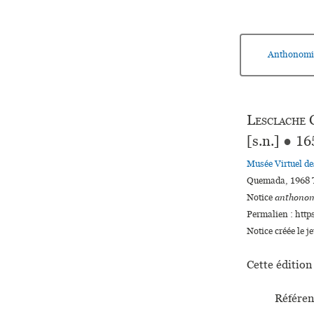
Anthonomi
Lesclache
C
[s.n.]
●
16
Musée Virtuel d
Quemada, 1968 T
Notice
anthonom
Permalien : http
Notice créée le j
Cette édition 
Référen