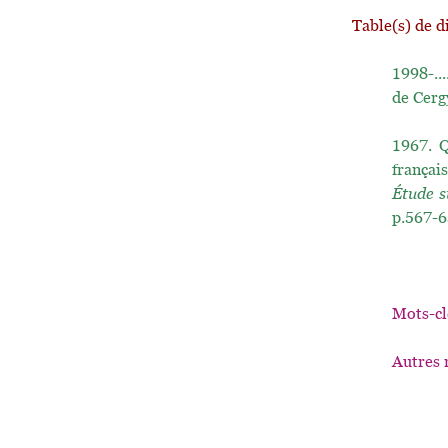
Table(s) de d
1998-...
de Cerg
1967.
Q
françai
Étude s
p.567-6
Mots-cl
Autres 