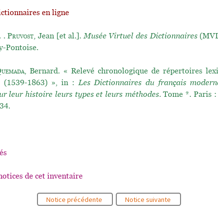
ictionnaires en ligne
. .
Pruvost
, Jean [et al.].
Musée Virtuel des Dictionnaires
(MVD)
y-Pontoise.
uemada
, Bernard. « Relevé chronologique de répertoires lex
s (1539-1863) », in :
Les Dictionnaires du français moder
ur leur histoire leurs types et leurs méthodes.
Tome *. Paris :
34.
és
notices de cet inventaire
Notice précédente
Notice suivante