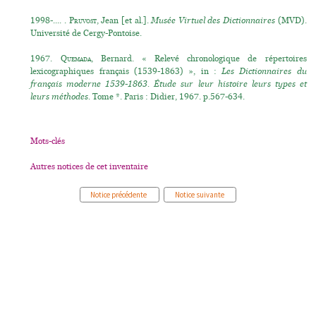
1998-.... .
Pruvost
, Jean [et al.].
Musée Virtuel des Dictionnaires
(MVD).
Université de Cergy-Pontoise.
1967.
Quemada
, Bernard. « Relevé chronologique de répertoires
lexicographiques français (1539-1863) », in :
Les Dictionnaires du
français moderne 1539-1863. Étude sur leur histoire leurs types et
leurs méthodes.
Tome *. Paris : Didier, 1967. p.567-634.
Mots-clés
Autres notices de cet inventaire
Notice précédente
Notice suivante