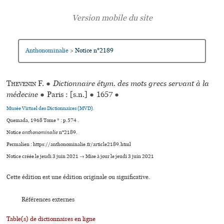
Anthonominalie
Notice n°2189
>
Thevenin
F.
●
Dictionnaire étym. des mots grecs servant à la
médecine
●
Paris : [s.n.]
●
1657
●
Musée Virtuel des Dictionnaires (MVD).
Quemada, 1968 Tome * : p.574 .
Notice
anthonominalie
n°2189.
Permalien : https://anthonominalie.fr/article2189.html
Notice créée le jeudi 3 juin 2021 → Mise à jour le jeudi 3 juin 2021
Cette édition est une édition originale ou significative.
Références externes
Table(s) de dictionnaires en ligne