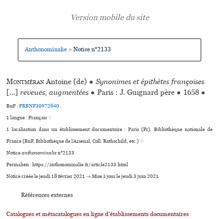
Anthonominalie
Notice n°2133
>
Montméran
Antoine (de)
●
Synonimes et épithètes françoises
[...]
reveuës, augmentées
●
Paris : J. Guignard père
●
1658
●
BnF :
FRBNF30972840
.
1 langue :
Français ♢
1 localisation dans un établissement documentaire : Paris (Fr), Bibliothèque nationale de
France (BnF, Bibliothèque de l’Arsenal, Coll. Rothschild, etc.) ♢
Notice
anthonominalie
n°2133.
Permalien : https://anthonominalie.fr/article2133.html
Notice créée le jeudi 18 février 2021 → Mise à jour le jeudi 3 juin 2021
Références externes
Catalogues et métacatalogues en ligne d'établissements documentaires