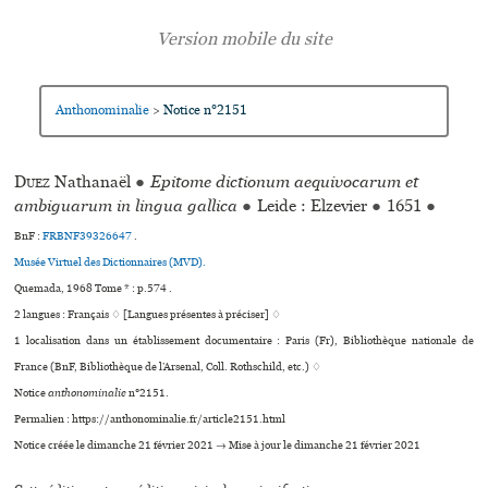
Anthonominalie
Notice n°2151
>
Duez
Nathanaël
●
Epitome dictionum aequivocarum et
ambiguarum in lingua gallica
●
Leide : Elzevier
●
1651
●
BnF :
FRBNF39326647
.
Musée Virtuel des Dictionnaires (MVD).
Quemada, 1968 Tome * : p.574 .
2 langues :
Français ♢
[Langues présentes à préciser] ♢
1 localisation dans un établissement documentaire : Paris (Fr), Bibliothèque nationale de
France (BnF, Bibliothèque de l’Arsenal, Coll. Rothschild, etc.) ♢
Notice
anthonominalie
n°2151.
Permalien : https://anthonominalie.fr/article2151.html
Notice créée le dimanche 21 février 2021 → Mise à jour le dimanche 21 février 2021