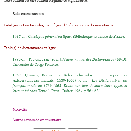
Cette édition est une édition originale ou significative.
Références externes
Catalogues et métacatalogues en ligne d'établissements documentaires
1987-.... .
Catalogue général en ligne
. Bibliothèque nationale de France.
Table(s) de dictionnaires en ligne
1998-.... .
Pruvost
, Jean [et al.].
Musée Virtuel des Dictionnaires
(MVD).
Université de Cergy-Pontoise.
1967.
Quemada
, Bernard. « Relevé chronologique de répertoires
lexicographiques français (1539-1863) », in :
Les Dictionnaires du
français moderne 1539-1863. Étude sur leur histoire leurs types et
leurs méthodes.
Tome *. Paris : Didier, 1967. p.567-634.
Mots-clés
Autres notices de cet inventaire