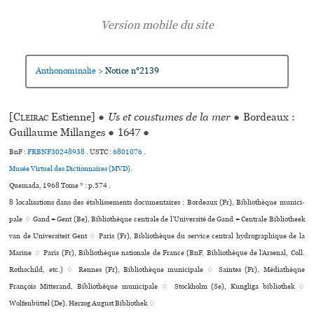
Anthonominalie
Notice n°2139
>
[
Cleirac
Estienne]
●
Us et coustumes de la mer
●
Bordeaux :
Guillaume Millanges
●
1647
●
BnF :
FRBNF30248938
.
USTC :
6801076
.
Musée Virtuel des Dictionnaires (MVD).
Quemada, 1968 Tome * : p.574 .
8 localisations dans des établissements documentaires : Bordeaux (Fr), Bibliothèque muni­ci­
pale ♢ Gand = Gent (Be), Bibliothèque centrale de l’Université de Gand = Centrale Bibliotheek
van de Universiteit Gent ♢ Paris (Fr), Bibliothèque du service central hydrographique de la
Marine ♢ Paris (Fr), Bibliothèque nationale de France (BnF, Bibliothèque de l’Arsenal, Coll.
Rothschild, etc.) ♢ Rennes (Fr), Bibliothèque muni­ci­pale ♢ Saintes (Fr), Médiathèque
François Mitterand, Bibliothèque municipale ♢ Stockholm (Se), Kungliga bibliothek ♢
Wolfenbüttel (De), Herzog August Bibliothek ♢