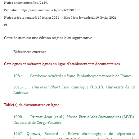
Notice
anthonominalie
n°2139.
Permalien : https://anthonominalie.fr/article2139.html
Notice créée le vendredi 19 février 2021 → Mise à jour le vendredi 19 février 2021
📷
Cette édition est une édition originale ou significative.
Références externes
Catalogues et métacatalogues en ligne d'établissements documentaires
1987-.... .
Catalogue général en ligne
. Bibliothèque nationale de France.
2011-.... .
Universal Short Title Catalogue
(USTC). Université de St
Andrews.
Table(s) de dictionnaires en ligne
1998-.... .
Pruvost
, Jean [et al.].
Musée Virtuel des Dictionnaires
(MVD).
Université de Cergy-Pontoise.
1967.
Quemada
, Bernard. « Relevé chronologique de répertoires