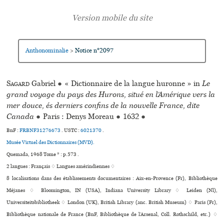
Anthonominalie
Notice n°2097
>
Sagard
Gabriel
●
« Dictionnaire de la langue huronne » in
Le
grand voyage du pays des Hurons, situé en l’Amérique vers la
mer douce, és derniers confins de la nouvelle France, dite
Canada
●
Paris : Denys Moreau
●
1632
●
BnF :
FRBNF31276673
.
USTC :
6021370
.
Musée Virtuel des Dictionnaires (MVD).
Quemada, 1968 Tome * : p.573 .
2 langues :
Français ♢
Langues amérindiennes ♢
8 localisations dans des établissements documentaires : Aix-en-Provence (Fr), Bibliothèque
Méjanes ♢ Bloomington, IN (USA), Indiana University Library ♢ Leiden (Nl),
Universiteitsbibliotheek ♢ London (UK), British Library (anc. British Museum) ♢ Paris (Fr),
Bibliothèque nationale de France (BnF, Bibliothèque de l’Arsenal, Coll. Rothschild, etc.) ♢