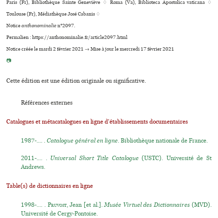
Paris (Fr), Bibliothèque Sainte Geneviève ♢ Roma (Va), Biblioteca Apostolica vaticana ♢
Toulouse (Fr), Médiathèque José Cabanis ♢
Notice
anthonominalie
n°2097.
Permalien : https://anthonominalie.fr/article2097.html
Notice créée le mardi 2 février 2021 → Mise à jour le mercredi 17 février 2021
📷
Cette édition est une édition originale ou significative.
Références externes
Catalogues et métacatalogues en ligne d'établissements documentaires
1987-.... .
Catalogue général en ligne
. Bibliothèque nationale de France.
2011-.... .
Universal Short Title Catalogue
(USTC). Université de St
Andrews.
Table(s) de dictionnaires en ligne
1998-.... .
Pruvost
, Jean [et al.].
Musée Virtuel des Dictionnaires
(MVD).
Université de Cergy-Pontoise.