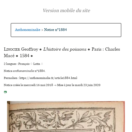
Anthonominalie
Notice n°1884
>
Linocier
Geoffroy
●
L’histoire des poissons
●
Paris : Charles
Macé
●
1584
●
2 langues :
Français ♢
Latin ♢
Notice
anthonominalie
n°1884.
Permalien : https://anthonominalie.fr/article1884.html
Notice créée le mercredi 16 mai 2018 → Mise à jour le mardi 23 juin 2020
📷