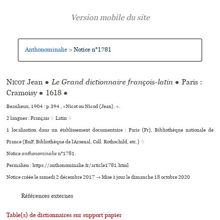
Anthonominalie
Notice n°1781
>
Nicot
Jean
●
Le Grand dictionnaire françois-latin
●
Paris :
Cramoisy
●
1618
●
Beaulieux, 1904 : p.394 , «Nicot ou Nicod (Jean). ».
2 langues :
Français ♢
Latin ♢
1 localisation dans un établissement documentaire : Paris (Fr), Bibliothèque nationale de
France (BnF, Bibliothèque de l’Arsenal, Coll. Rothschild, etc.) ♢
Notice
anthonominalie
n°1781.
Permalien : https://anthonominalie.fr/article1781.html
Notice créée le samedi 2 décembre 2017 → Mise à jour le dimanche 18 octobre 2020
Références externes
Table(s) de dictionnaires sur support papier