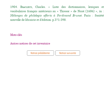
1904.
Beaulieux
, Charles. « Liste des dictionnaires, lexiques et
vocabulaires français antérieurs au « Thresor » de Nicot (1606) », in :
Mélanges de philologie offerts à Ferdinand Brunot
. Paris : Société
nouvelle de librairie et d’édition. p.371-398.
Mots-clés
Autres notices de cet inventaire
Notice précédente
Notice suivante