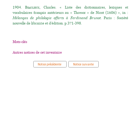
1904.
Beaulieux
, Charles. « Liste des dictionnaires, lexiques et
vocabulaires français antérieurs au « Thresor » de Nicot (1606) », in :
Mélanges de philologie offerts à Ferdinand Brunot
. Paris : Société
nouvelle de librairie et d’édition. p.371-398.
Mots-clés
Autres notices de cet inventaire
Notice précédente
Notice suivante