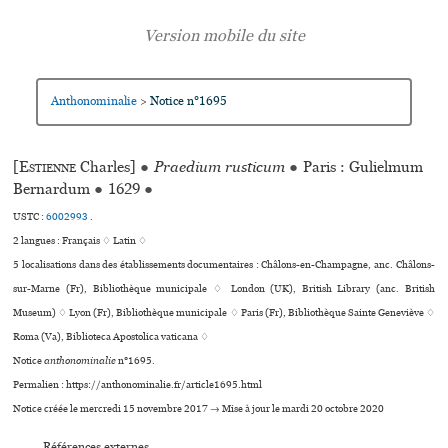
Anthonominalie
Notice n°1695
>
[
Estienne
Charles]
●
Praedium rusticum
●
Paris : Gulielmum
Bernardum
●
1629
●
USTC :
6002993
.
2 langues :
Français ♢
Latin ♢
5 localisations dans des établissements documentaires : Châlons-en-Champagne, anc. Châlons-
sur-Marne (Fr), Bibliothèque muni­ci­pale ♢ London (UK), British Library (anc. British
Museum) ♢ Lyon (Fr), Bibliothèque muni­ci­pale ♢ Paris (Fr), Bibliothèque Sainte Geneviève ♢
Roma (Va), Biblioteca Apostolica vaticana ♢
Notice
anthonominalie
n°1695.
Permalien : https://anthonominalie.fr/article1695.html
Notice créée le mercredi 15 novembre 2017 → Mise à jour le mardi 20 octobre 2020
Références externes