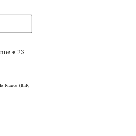
ienne
●
23
 de France (BnF,