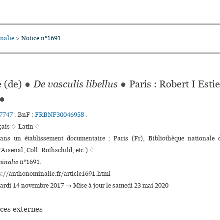
nalie
Notice n°1691
>
 (de)
●
De vasculis libellus
●
Paris : Robert I Est
●
7747
.
BnF :
FRBNF30046958
.
çais ♢
Latin ♢
dans un établissement documentaire : Paris (Fr), Bibliothèque nationale
’Arsenal, Coll. Rothschild, etc.) ♢
inalie
n°1691.
s://anthonominalie.fr/article1691.html
mardi 14 novembre 2017 → Mise à jour le samedi 23 mai 2020
ces externes