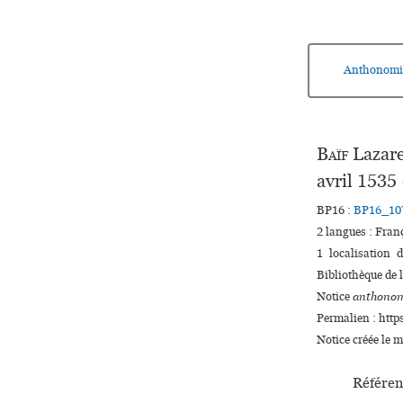
Anthonomi
Baïf
Lazare
avril 1535
BP16 :
BP16_10
2 langues :
Fran
1 localisation 
Bibliothèque de l
Notice
anthonom
Permalien : http
Notice créée le 
Référen