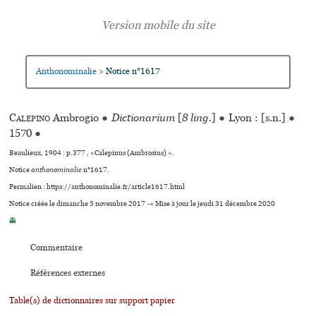
Anthonominalie
Notice n°1617
>
Calepino
Ambrogio
●
Dictionarium
[
8 ling.
]
●
Lyon : [s.n.]
●
1570
●
Beaulieux, 1904 : p.377 , «Calepinus (Ambrosius) ».
Notice
anthonominalie
n°1617.
Permalien : https://anthonominalie.fr/article1617.html
Notice créée le dimanche 5 novembre 2017 → Mise à jour le jeudi 31 décembre 2020
👻
Commentaire
Références externes
Table(s) de dictionnaires sur support papier