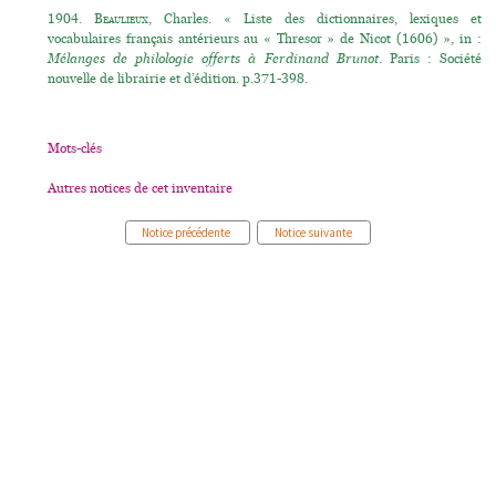
1904.
Beaulieux
, Charles. « Liste des dictionnaires, lexiques et
vocabulaires français antérieurs au « Thresor » de Nicot (1606) », in :
Mélanges de philologie offerts à Ferdinand Brunot
. Paris : Société
nouvelle de librairie et d’édition. p.371-398.
Mots-clés
Autres notices de cet inventaire
Notice précédente
Notice suivante