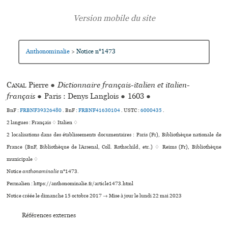
Anthonominalie
Notice n°1473
>
Canal
Pierre
●
Dictionnaire français-italien et italien-
français
●
Paris : Denys Langlois
●
1603
●
BnF :
FRBNF39326480
. BnF :
FRBNF41630104
.
USTC :
6000435
.
2 langues :
Français ♢
Italien ♢
2 localisations dans des établissements documentaires : Paris (Fr), Bibliothèque nationale de
France (BnF, Bibliothèque de l’Arsenal, Coll. Rothschild, etc.) ♢ Reims (Fr), Bibliothèque
muni­ci­pale ♢
Notice
anthonominalie
n°1473.
Permalien : https://anthonominalie.fr/article1473.html
Notice créée le dimanche 15 octobre 2017 → Mise à jour le lundi 22 mai 2023
Références externes