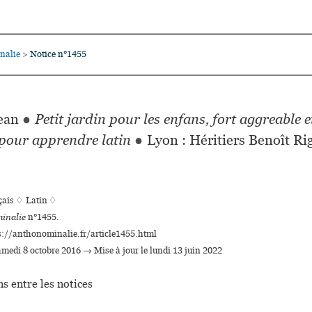
nalie
Notice n°1455
>
ean
●
Petit jardin pour les enfans, fort aggreable e
 pour apprendre latin
●
Lyon : Héritiers Benoît R
çais ♢
Latin ♢
inalie
n°1455.
s://anthonominalie.fr/article1455.html
samedi 8 octobre 2016 → Mise à jour le lundi 13 juin 2022
s entre les notices