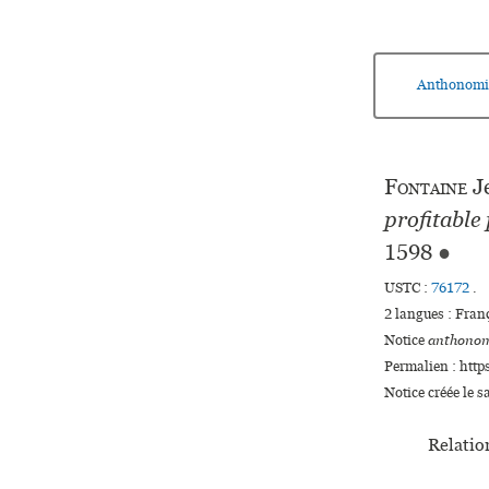
Anthonomi
Fontaine
J
profitable
1598
●
USTC :
76172
.
2 langues :
Fran
Notice
anthonom
Permalien : http
Notice créée le 
Relation