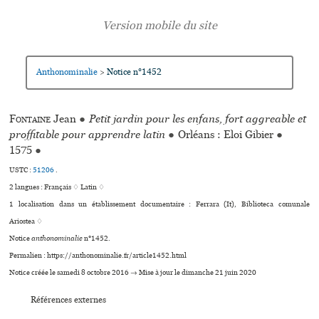
Anthonominalie
Notice n°1452
>
Fontaine
Jean
●
Petit jardin pour les enfans, fort aggreable et
proffitable pour apprendre latin
●
Orléans : Eloi Gibier
●
1575
●
USTC :
51206
.
2 langues :
Français ♢
Latin ♢
1 localisation dans un établissement documentaire : Ferrara (It), Biblioteca comu­nale
Ariostea ♢
Notice
anthonominalie
n°1452.
Permalien : https://anthonominalie.fr/article1452.html
Notice créée le samedi 8 octobre 2016 → Mise à jour le dimanche 21 juin 2020
Références externes