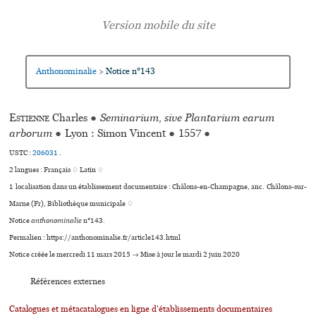
Anthonominalie
Notice n°143
>
Estienne
Charles
●
Seminarium, sive Plantarium earum
arborum
●
Lyon : Simon Vincent
●
1557
●
USTC :
206031
.
2 langues :
Français ♢
Latin ♢
1 localisation dans un établissement documentaire : Châlons-en-Champagne, anc. Châlons-sur-
Marne (Fr), Bibliothèque muni­ci­pale ♢
Notice
anthonominalie
n°143.
Permalien : https://anthonominalie.fr/article143.html
Notice créée le mercredi 11 mars 2015 → Mise à jour le mardi 2 juin 2020
Références externes
Catalogues et métacatalogues en ligne d'établissements documentaires