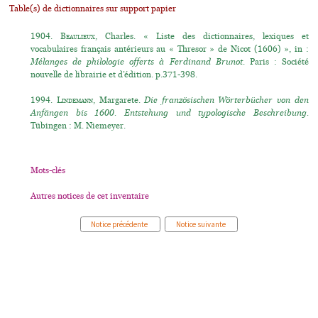
Table(s) de dictionnaires sur support papier
1904.
Beaulieux
, Charles. « Liste des dictionnaires, lexiques et
vocabulaires français antérieurs au « Thresor » de Nicot (1606) », in :
Mélanges de philologie offerts à Ferdinand Brunot
. Paris : Société
nouvelle de librairie et d’édition. p.371-398.
1994.
Lindemann
, Margarete.
Die französischen Wörterbücher von den
Anfängen bis 1600. Entstehung und typologische Beschreibung.
Tübingen : M. Niemeyer.
Mots-clés
Autres notices de cet inventaire
Notice précédente
Notice suivante