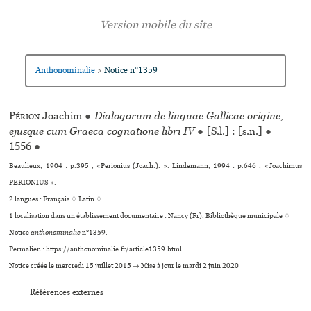
Anthonominalie
Notice n°1359
>
Périon
Joachim
●
Dialogorum de linguae Gallicae origine,
ejus­que cum Graeca cogna­tione libri IV
●
[S.l.] : [s.n.]
●
1556
●
Beaulieux, 1904 : p.395 , «Perionius (Joach.). ». Lindemann, 1994 : p.646 , «Joachimus
PERIONIUS ».
2 langues :
Français ♢
Latin ♢
1 localisation dans un établissement documentaire : Nancy (Fr), Bibliothèque muni­ci­pale ♢
Notice
anthonominalie
n°1359.
Permalien : https://anthonominalie.fr/article1359.html
Notice créée le mercredi 15 juillet 2015 → Mise à jour le mardi 2 juin 2020
Références externes