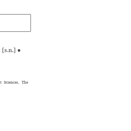
 [s.n.]
●
t Sciences, The