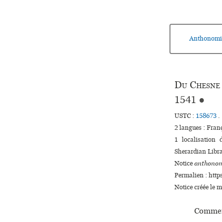
Anthonomi
Du Chesne
1541
●
USTC :
158673
.
2 langues :
Fran
1 localisation
Sherardian Libr
Notice
anthonom
Permalien : http
Notice créée le 
Commen