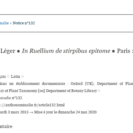
nalie
Notice n°132
>
Léger
●
In Ruellium de stirpibus epitome
●
Paris :
çais ♢
Latin ♢
 dans un établissement documentaire : Oxford (UK), Department of Plan
ary of Plant Taxonomy [ou] Department of Botany Library ♢
inalie
n°132.
s://anthonominalie.fr/article132.html
mardi 3 mars 2015 → Mise à jour le dimanche 24 mai 2020
taire