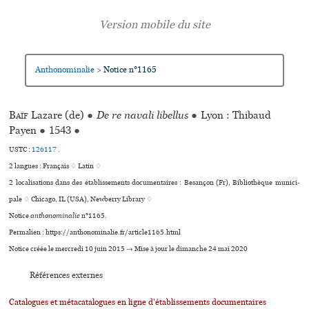
Anthonominalie
Notice n°1165
>
Baïf
Lazare (de)
●
De re navali libellus
●
Lyon : Thibaud
Payen
●
1543
●
USTC :
126117
.
2 langues :
Français ♢
Latin ♢
2 localisations dans des établissements documentaires : Besançon (Fr), Bibliothèque muni­ci­
pale ♢ Chicago, IL (USA), Newberry Library ♢
Notice
anthonominalie
n°1165.
Permalien : https://anthonominalie.fr/article1165.html
Notice créée le mercredi 10 juin 2015 → Mise à jour le dimanche 24 mai 2020
Références externes
Catalogues et métacatalogues en ligne d'établissements documentaires