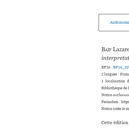
Anthonomi
Baïf
Lazare
interpreta
BP16 :
BP16_10
2 langues :
Fran
1 localisation 
Bibliothèque de l
Notice
anthonom
Permalien : http
Notice créée le 
Cette édition 