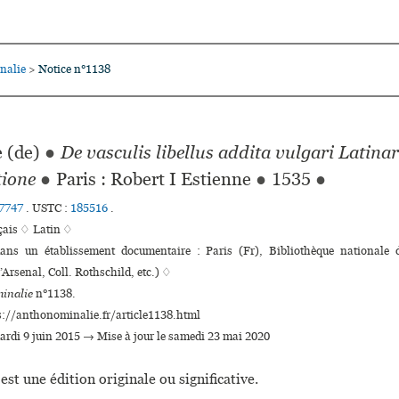
nalie
Notice n°1138
>
 (de)
●
De vasculis libellus addita vulgari Lati
tione
●
Paris : Robert I Estienne
●
1535
●
7747
.
USTC :
185516
.
çais ♢
Latin ♢
dans un établissement documentaire : Paris (Fr), Bibliothèque nationale
’Arsenal, Coll. Rothschild, etc.) ♢
inalie
n°1138.
s://anthonominalie.fr/article1138.html
mardi 9 juin 2015 → Mise à jour le samedi 23 mai 2020
est une édition originale ou significative.