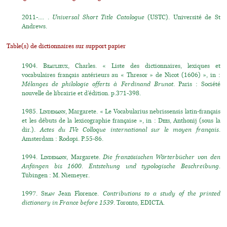
2011-.... .
Universal Short Title Catalogue
(USTC). Université de St
Andrews.
Table(s) de dictionnaires sur support papier
1904.
Beaulieux
, Charles. « Liste des dictionnaires, lexiques et
vocabulaires français antérieurs au « Thresor » de Nicot (1606) », in :
Mélanges de philologie offerts à Ferdinand Brunot
. Paris : Société
nouvelle de librairie et d’édition. p.371-398.
1985.
Lindemann
, Margarete. « Le Vocabularius nebrissensis latin-français
et les débuts de la lexicographie française », in :
Dees
, Anthonij (sous la
dir.).
Actes du IVe Colloque international sur le moyen français
.
Amsterdam : Rodopi. P.55-86.
1994.
Lindemann
, Margarete.
Die französischen Wörterbücher von den
Anfängen bis 1600. Entstehung und typologische Beschreibung.
Tübingen : M. Niemeyer.
1997.
Shaw
Jean Florence.
Contributions to a study of the printed
dictionary in France before 1539
. Toronto, EDICTA.