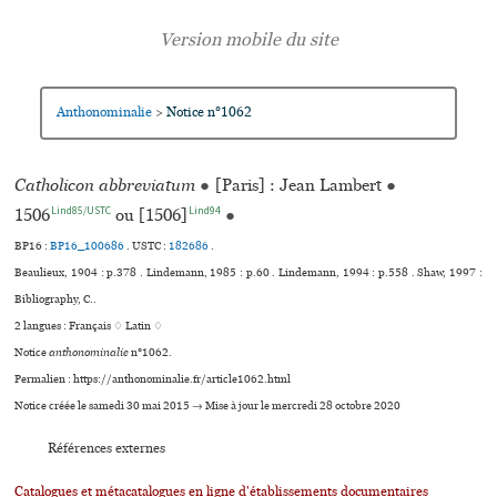
Anthonominalie
Notice n°1062
>
Catholicon abbreviatum
●
[Paris] : Jean Lambert
●
Lind85/USTC
Lind94
1506
ou [1506]
●
BP16 :
BP16_100686
.
USTC :
182686
.
Beaulieux, 1904 : p.378 . Lindemann, 1985 : p.60 . Lindemann, 1994 : p.558 . Shaw, 1997 :
Bibliography, C..
2 langues :
Français ♢
Latin ♢
Notice
anthonominalie
n°1062.
Permalien : https://anthonominalie.fr/article1062.html
Notice créée le samedi 30 mai 2015 → Mise à jour le mercredi 28 octobre 2020
Références externes
Catalogues et métacatalogues en ligne d'établissements documentaires