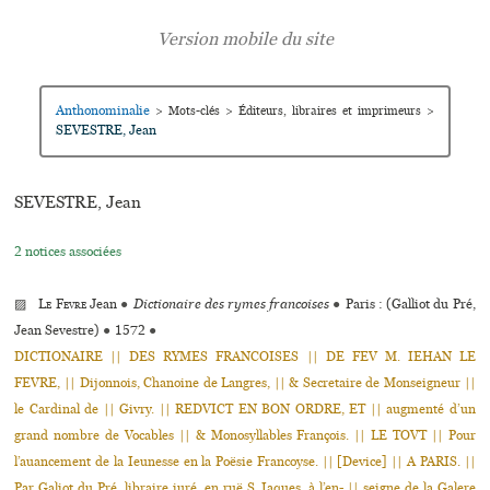
Anthonominalie
>
Mots-clés
>
Éditeurs, libraires et imprimeurs
>
SEVESTRE, Jean
SEVESTRE, Jean
2 notices associées
▨
Le Fevre
Jean
●
Dictionaire des rymes francoises
●
Paris : (Galliot du Pré,
Jean Sevestre)
●
1572
●
DICTIONAIRE || DES RYMES FRANCOISES || DE FEV M. IEHAN LE
FEVRE, || Dijonnois, Chanoine de Langres, || & Secretaire de Monseigneur ||
le Cardinal de || Givry. || REDVICT EN BON ORDRE, ET || aug­menté d’un
grand nombre de Vocables || & Monosyllables François. || LE TOVT || Pour
l’auan­ce­ment de la Ieunesse en la Poësie Francoyse. || [Device] || A PARIS. ||
Par Galiot du Pré, libraire iuré, en ruë S. Iaques, à l’en- || seigne de la Galere