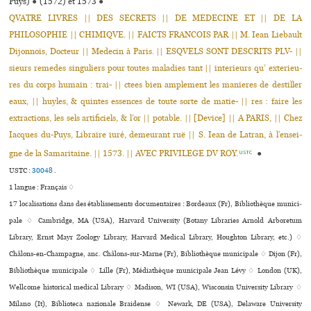
Puys)
●
(1572) et 1573
●
QVATRE LIVRES || DES SECRETS || DE MEDECINE ET || DE LA
PHILOSOPHIE || CHIMIQVE. || FAICTS FRANCOIS PAR || M. Iean Liebault
Dijonnois, Docteur || Medecin à Paris. || ESQVELS SONT DESCRITS PLV- ||
sieurs reme­des sin­gu­liers pour toutes mala­dies tant || inte­rieurs qu’ exte­rieu­
res du corps humain : trai- || ctees bien ample­ment les manie­res de des­tiller
eaux, || huyles, & quin­tes essen­ces de toute sorte de matie- || res : faire les
extrac­tions, les sels arti­fi­ciels, & l’or || pota­ble. || [Device] || A PARIS, || Chez
Iacques du-Puys, Libraire iuré, demeu­rant ruë || S. Iean de Latran, à l’ensei­
gne de la Samaritaine. || 1573. || AVEC PRIVILEGE DV ROY.
●
USTC
USTC :
30048
.
1 langue :
Français ♢
17 localisations dans des établissements documentaires : Bordeaux (Fr), Bibliothèque muni­ci­
pale ♢ Cambridge, MA (USA), Harvard University (Botany Libraries Arnold Arboretum
Library, Ernst Mayr Zoology Library, Harvard Medical Library, Houghton Library, etc.) ♢
Châlons-en-Champagne, anc. Châlons-sur-Marne (Fr), Bibliothèque muni­ci­pale ♢ Dijon (Fr),
Bibliothèque muni­ci­pale ♢ Lille (Fr), Médiathèque muni­ci­pale Jean Lévy ♢ London (UK),
Wellcome his­to­ri­cal medi­cal Library ♢ Madison, WI (USA), Wisconsin University Library ♢
Milano (It), Biblioteca nazio­nale Braidense ♢ Newark, DE (USA), Delaware University