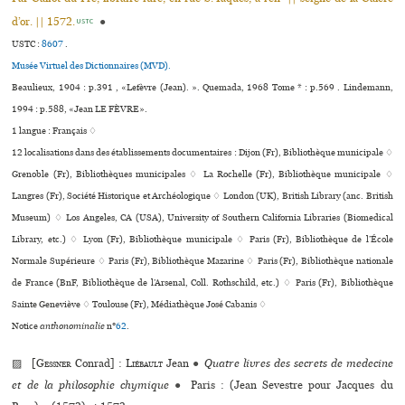
d’or. || 1572.
●
USTC
USTC :
8607
.
Musée Virtuel des Dictionnaires (MVD).
Beaulieux, 1904 : p.391 , «Lefèvre (Jean). ». Quemada, 1968 Tome * : p.569 . Lindemann,
1994 : p.588, «Jean LE FÈVRE».
1 langue :
Français ♢
12 localisations dans des établissements documentaires : Dijon (Fr), Bibliothèque muni­ci­pale ♢
Grenoble (Fr), Bibliothèques muni­ci­pa­les ♢ La Rochelle (Fr), Bibliothèque muni­ci­pale ♢
Langres (Fr), Société Historique et Archéologique ♢ London (UK), British Library (anc. British
Museum) ♢ Los Angeles, CA (USA), University of Southern California Libraries (Biomedical
Library, etc.) ♢ Lyon (Fr), Bibliothèque muni­ci­pale ♢ Paris (Fr), Bibliothèque de l’École
Normale Supérieure ♢ Paris (Fr), Bibliothèque Mazarine ♢ Paris (Fr), Bibliothèque nationale
de France (BnF, Bibliothèque de l’Arsenal, Coll. Rothschild, etc.) ♢ Paris (Fr), Bibliothèque
Sainte Geneviève ♢ Toulouse (Fr), Médiathèque José Cabanis ♢
Notice
anthonominalie
n°
62
.
▨ [
Gessner
Conrad] :
Liébault
Jean
●
Quatre livres des secrets de medecine
et de la philosophie chymique
●
Paris : (Jean Sevestre pour Jacques du