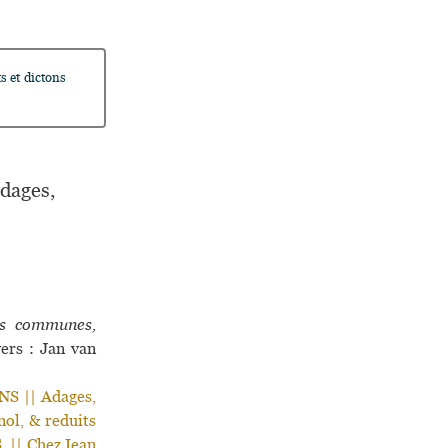
s et dictons
adages,
ons communes,
rs : Jan van
 || Adages,
nol, & reduits
. || Chez Iean