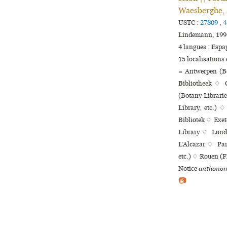
Waesberghe, à
USTC :
27809
,
4
Lindemann, 1994
4 langues :
Espa
15 localisations
= Antwerpen (Be
Bibliotheek ♢ 
(Botany Librari
Library, etc.)
Bibliotek ♢ Exet
Library ♢ Londo
L’Alcazar ♢ Pari
etc.) ♢ Rouen (F
Notice
anthonom
📷