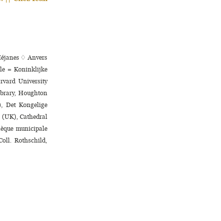
 Méjanes ♢ Anvers
le = Koninklijke
vard University
ibrary, Houghton
, Det Kongelige
n (UK), Cathedral
que muni­ci­pale
Coll. Rothschild,