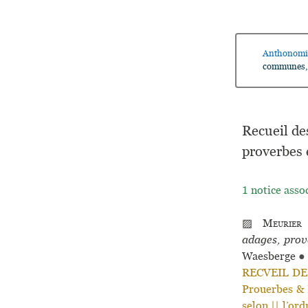
Anthonomi
communes, a
Recueil de
proverbes e
1 notice asso
▨
Meurier
adages, prove
Waesberge
●
RECVEIL DE
Prouerbes & R
selon || l’or