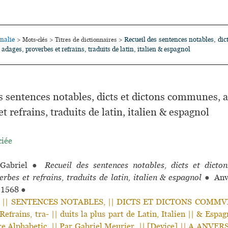
nalie
Recueil des sentences notables, dict
>
Mots-clés
>
Titres de dictionnaires
>
dages, proverbes et refrains, traduits de latin, italien & espagnol
s sentences notables, dicts et dictons communes, 
t refrains, traduits de latin, italien & espagnol
ciée
Gabriel
●
Recueil des sentences notables, dicts et dict
rbes et refrains, traduits de latin, italien & espagnol
●
Anve
1568
●
 || SENTENCES NOTABLES, || DICTS ET DICTONS COMMVNS
efrains, tra- || duits la plus part de Latin, Italien || & Espag
dre Alphabetic. || Par Gabriel Meurier. || [Device] || A ANVERS