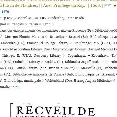
 l’Escu de Flandres. || Auec Priuilege du Roy. || 1568. ||
●
USTC
41676
.
 : p.642, «Gabriel MEURIER». Niederehe, 1995 : n°486.
gnol ♢
Français ♢
Italien ♢
Latin ♢
 dans des établissements documentaires : Aix-en-Provence (Fr), Bibliothèque
), Museum Plantin-Moretus ♢ Bruxelles = Brussel (Be), Bibliothèque roya
Cambridge (UK), Emmanuel College Library ♢ Cambridge, MA (USA), Har
es Arnold Arboretum Library, Ernst Mayr Zoology Library, Harvard Medical L
 ♢ Chicago, IL (USA), Newberry Library ♢ Copenhague = København (Dk)
er (UK), Cathedral Library ♢ Kraków (Pl), Biblioteka Jagiellonska ♢ Lincol
n (UK), British Library (anc. British Museum) ♢ Marseille (Fr), Bibliothè
s (Fr), Bibliothèque nationale de France (BnF, Bibliothèque de l’Arsenal, 
r), Bibliothèque muni­ci­pale ♢ Wolfenbüttel (De), Herzog August Bibliothek ♢
inalie
n°
750
.