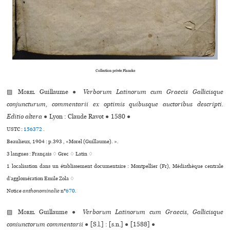
Collection privée Plancke
▨
Morel
Guillaume
●
Verborum Latinorum cum Graecis Gallicisque
conjuncturum, commentarii ex optimis quibusque auctoribus descripti.
Editio altera
●
Lyon : Claude Ravot
●
1580
●
USTC :
156372
.
Beaulieux, 1904 : p.393 , «Morel (Guillaume). ».
3 langues :
Français ♢
Grec ♢
Latin ♢
1 localisation dans un établissement documentaire : Montpellier (Fr), Médiathèque cen­trale
d’agglo­mé­ra­tion Emile Zola ♢
Notice
anthonominalie
n°
670
.
▨
Morel
Guillaume
●
Verborum Latinorum cum Graecis, Gallicisque
coniunctorum commentarii
●
[S.l.] : [s.n.]
●
[1588]
●