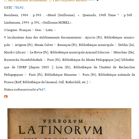
|| Ad Clausum Brunellum. || PRIVILEGIO REGIS.
●
USTC :
78192
.
Beaulieux, 1904 : p.393 , «Morel (Guillaume). ». Quemada, 1968 Tome * : p.568 .
Lindemann, 1994 : p.591, «Guillaume MOREL».
3 langues :
Français ♢
Grec ♢
Latin ♢
9 localisations dans des établissements documentaires : Ajaccio (Fr), Bibliothèque muni­ci­
pale ♢ Avignon (Fr), Musée Calvet ♢ Besançon (Fr), Bibliothèque muni­ci­pale ♢ Dublin (Ie),
Marsh’s Library ♢ Le Havre (Fr), Bibliothèque muni­ci­pale Armand Salacrou ♢ München (De),
Bayerische Staatsbibliothek ♢ Paris (Fr), Bibliothèque du Musée Pédagogique [ou] biblio­thè­
que de l’INRP [depuis 2005 :] Lyon (Fr), Bibliothèque de l’Institut de Recherches
Pédagogiques ♢ Paris (Fr), Bibliothèque Mazarine ♢ Paris (Fr), Bibliothèque nationale de
France (BnF, Bibliothèque de l’Arsenal, Coll. Rothschild, etc.) ♢
Notice
anthonominalie
n°
667
.
📷