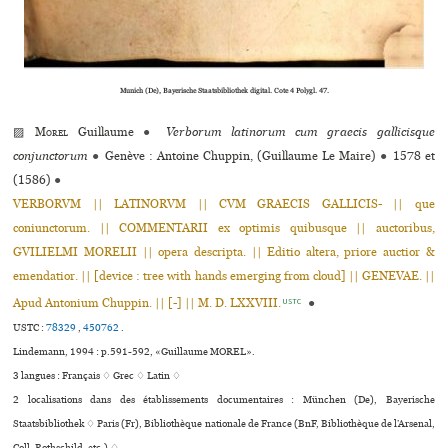
Munich (De), Bayerische Staatsbibliothek digi­­tal. Cote 4 Polygl. 47.
▨
Morel
Guillaume
●
Verborum latinorum cum graecis gallicisque
conjunctorum
●
Genève : Antoine Chuppin, (Guillaume Le Maire)
●
1578 et
(1586)
●
VERBORVM || LATINORVM || CVM GRAECIS GALLICIS- || que
coniunctorum. || COMMENTARII ex optimis quibusque || auctoribus,
GVILIELMI MORELII || opera descripta. || Editio altera, priore auctior &
emendatior. || [device : tree with hands emerging from cloud] || GENEVAE. ||
Apud Antonium Chuppin. || [-] || M. D. LXXVIII.
●
USTC
USTC :
78329
,
450762
.
Lindemann, 1994 : p.591-592, «Guillaume MOREL».
3 langues :
Français ♢
Grec ♢
Latin ♢
2 localisations dans des établissements documentaires : München (De), Bayerische
Staatsbibliothek ♢ Paris (Fr), Bibliothèque nationale de France (BnF, Bibliothèque de l’Arsenal,
Coll. Rothschild, etc.) ♢