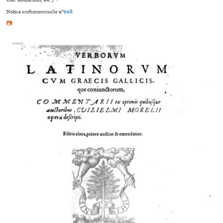
Notice
anthonominalie
n°
668
.
📷