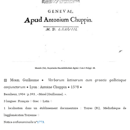
Munich (De), Bayerische Staatsbibliothek digital. Cote 4 Polygl. 48.
▨
Morel
Guillaume
●
Verborum latinorum cum graecis gallicisque
conjunctorum
●
Lyon : Antoine Chuppin
●
1578
●
Beaulieux, 1904 : p.393 , «Morel (Guillaume). ».
3 langues :
Français ♢
Grec ♢
Latin ♢
1 localisation dans un établissement documentaire : Troyes (Fr), Médiathèque de
l’Agglomération Troyenne ♢
Notice
anthonominalie
n°
1773
.