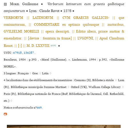
▨
Morel
Guillaume
●
Verborum latinorum cum graecis gallicisque
conjunctorum
●
Lyon : Claude Ravot
●
1578
●
VERBORVM || LATINORVM || CVM GRAECIS GALLICIS- || que
coniunctorum, || COMMENTARII ex optimis quibusque || auctoribus,
GVILIELMI MORELII || opera descripti. || Editio altera, priore auctior &
emendatior. || [device : fountain in frame] || LVGDVNI, || Apud Claudium
Rauot. || [-] || M. D. LXXVIII.
●
USTC
USTC :
67918
,
156287
.
Beaulieux, 1904 : p.393 , «Morel (Guillaume). ». Lindemann, 1994 : p.592, «Guillaume
MOREL».
3 langues :
Français ♢
Grec ♢
Latin ♢
4 localisations dans des établissements documentaires : Cremona (It), Biblioteca sta­tale ♢ Laon
(Fr), Bibliothèque muni­ci­pale Suzanne Martinet ♢ Oxford (UK), Wadham College Library ♢
Paris (Fr), Bibliothèque nationale de France (BnF, Bibliothèque de l’Arsenal, Coll. Rothschild,
etc.) ♢
Notice
anthonominalie
n°
669
.
📷