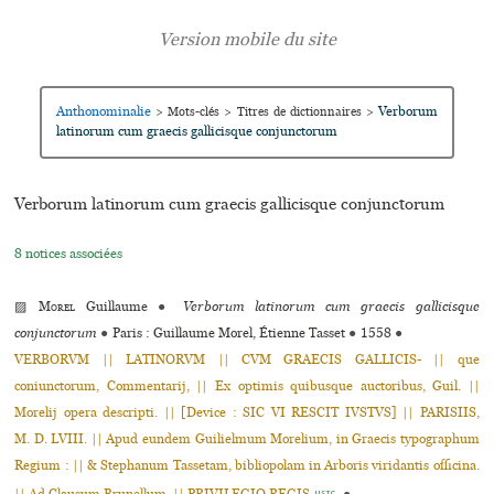
Anthonominalie
Verborum
>
Mots-clés
>
Titres de dictionnaires
>
latinorum cum graecis gallicisque conjunctorum
Verborum latinorum cum graecis gallicisque conjunctorum
8 notices associées
▨
Morel
Guillaume
●
Verborum latinorum cum graecis gallicisque
conjunctorum
●
Paris : Guillaume Morel, Étienne Tasset
●
1558
●
VERBORVM || LATINORVM || CVM GRAECIS GALLICIS- || que
coniunctorum, Commentarij, || Ex optimis quibusque auctoribus, Guil. ||
Morelij opera descripti. || [Device : SIC VI RESCIT IVSTVS] || PARISIIS,
M. D. LVIII. || Apud eundem Guilielmum Morelium, in Graecis typographum
Regium : || & Stephanum Tassetam, bibliopolam in Arboris viridantis officina.
USTC