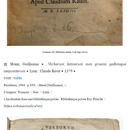
Cremona (It), Biblioteca sta­tale. Cote Ingz 3.8.16.
▨
Morel
Guillaume
●
Verborum latinorum cum graecis gallicisque
conjunctorum
●
Lyon : Claude Ravot
●
1579
●
USTC :
93886
.
Beaulieux, 1904 : p.393 , «Morel (Guillaume). ».
3 langues :
Français ♢
Grec ♢
Latin ♢
1 localisation dans une bibliothèque privée : Bibliothèque privée Éric Plancke ♢
Notice
anthonominalie
n°
666
.