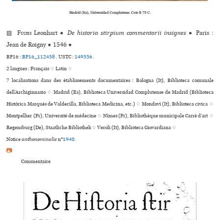
Madrid (Es), Universidad Complutense. Cote B 73 C.
▨
Fuchs
Leonhart
●
De historia stirpium commentarii insignes
●
Paris :
Jean de Roigny
●
1546
●
BP16 :
BP16_112458
.
USTC :
149556
.
2 langues :
Français ♢
Latin ♢
7 localisations dans des établissements documentaires : Bologna (It), Biblioteca comu­nale
dell’Archiginnasio ♢ Madrid (Es), Biblioteca Universidad Complutense de Madrid (Biblioteca
Histórica Marqués de Valdecilla, Biblioteca Medicina, etc.) ♢ Mondovì (It), Biblioteca civica ♢
Montpellier (Fr), Université de méde­cine ♢ Nîmes (Fr), Bibliothèque muni­ci­pale Carré d’art ♢
Regensburg (De), Staatliche Bibliothek ♢ Veroli (It), Biblioteca Giovardiana ♢
Notice
anthonominalie
n°
1940
.
📷
Commentaire