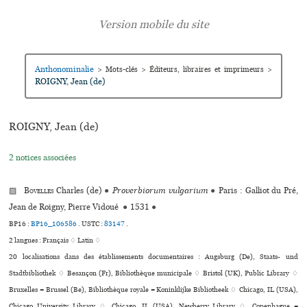
Anthonominalie
>
Mots-clés
>
Éditeurs, libraires et imprimeurs
>
ROIGNY, Jean (de)
ROIGNY, Jean (de)
2 notices associées
▨
Bovelles
Charles (de)
●
Proverbiorum vulgarium
●
Paris : Galliot du Pré,
Jean de Roigny, Pierre Vidoué
●
1531
●
BP16 :
BP16_106586
.
USTC :
83147
.
2 langues :
Français ♢
Latin ♢
20 localisations dans des établissements documentaires : Augsburg (De), Staats- und
Stadtbibliothek ♢ Besançon (Fr), Bibliothèque muni­ci­pale ♢ Bristol (UK), Public Library ♢
Bruxelles = Brussel (Be), Bibliothèque royale = Koninklijke Bibliotheek ♢ Chicago, IL (USA),
Chicago University Library ♢ Chicago, IL (USA), Newberry Library ♢ Copenhague =