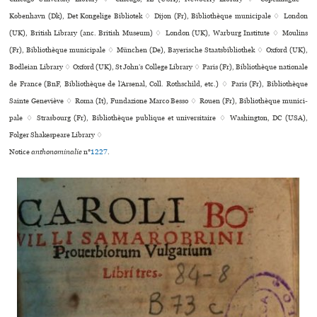
København (Dk), Det Kongelige Bibliotek ♢ Dijon (Fr), Bibliothèque muni­ci­pale ♢ London
(UK), British Library (anc. British Museum) ♢ London (UK), Warburg Institute ♢ Moulins
(Fr), Bibliothèque muni­ci­pale ♢ München (De), Bayerische Staatsbibliothek ♢ Oxford (UK),
Bodleian Library ♢ Oxford (UK), St John’s College Library ♢ Paris (Fr), Bibliothèque nationale
de France (BnF, Bibliothèque de l’Arsenal, Coll. Rothschild, etc.) ♢ Paris (Fr), Bibliothèque
Sainte Geneviève ♢ Roma (It), Fundazione Marco Besso ♢ Rouen (Fr), Bibliothèque muni­ci­
pale ♢ Strasbourg (Fr), Bibliothèque publi­que et uni­ver­si­taire ♢ Washington, DC (USA),
Folger Shakespeare Library ♢
Notice
anthonominalie
n°
1227
.