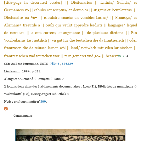
[title-page in decorated border] || Dictionarius || Latinis/ Gallicis/ et
Germanicis vo || cabulis conscriptus/ et denuo ca || stigatus et locupletatus. ||
Dictionaire ou Vo= || cabulaire couche en vocables Latins/ || Francoys/ et
Allemans/ tresutile a || ceulx qui veulẽt apprẽdre lesdictz || langaiges/ lequel
de nouueau || a este correct/ et augmente || de plusieurs dictions. || Ein
Vocabularius fast nützlich || vñ güt für die teütschen die da frantzesisch || oder
frantzosen die da teütsch lernen wöl || lend/ neüwlich mit vilen latinischen ||
frantzesischen vnd teütschen wör || tern gemeret vnd ge= || bessert
●
USTC
CCfr via Base Patrimoine.
USTC :
78046
,
636329
.
Lindemann, 1994 : p.621.
3 langues :
Allemand ♢
Français ♢
Latin ♢
2 localisations dans des établissements documentaires : Lyon (Fr), Bibliothèque muni­ci­pale ♢
Wolfenbüttel (De), Herzog August Bibliothek ♢
Notice
anthonominalie
n°
309
.
📷
Commentaire