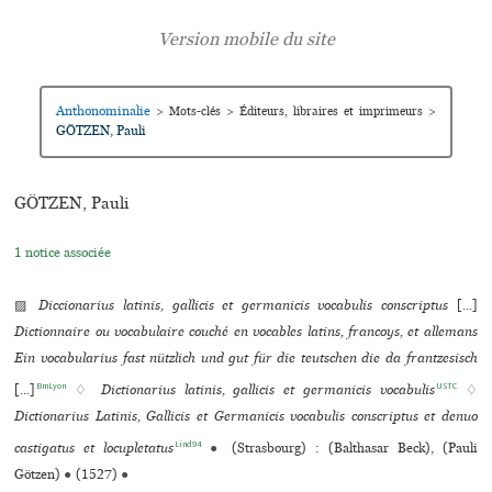
Anthonominalie
>
Mots-clés
>
Éditeurs, libraires et imprimeurs
>
GÖTZEN, Pauli
GÖTZEN, Pauli
1 notice associée
▨
Diccionarius latinis, gallicis et germanicis vocabulis conscriptus
[...]
Dictionnaire ou vocabulaire couché en vocables latins, francoys, et allemans
Ein vocabularius fast nützlich und gut für die teutschen die da frantzesisch
BmLyon
USTC
[...]
♢
Dictionarius latinis, gallicis et germanicis vocabulis
♢
Dictionarius Latinis, Gallicis et Germanicis vocabulis conscriptus et denuo
Lind94
castigatus et locupletatus
●
(Strasbourg) : (Balthasar Beck), (Pauli
Götzen)
●
(1527)
●