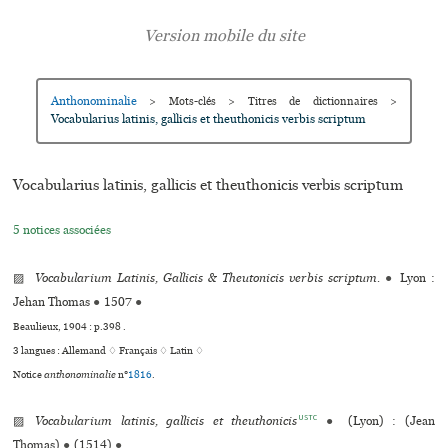
Anthonominalie
>
Mots-clés
>
Titres de dictionnaires
>
Vocabularius latinis, gallicis et theuthonicis verbis scrip­tum
Vocabularius latinis, gallicis et theuthonicis verbis scrip­tum
5 notices associées
▨
Vocabularium Latinis, Gallicis & Theutonicis verbis scriptum.
●
Lyon :
Jehan Thomas
●
1507
●
Beaulieux, 1904 : p.398 .
3 langues :
Allemand ♢
Français ♢
Latin ♢
Notice
anthonominalie
n°
1816
.
USTC
▨
Vocabularium lati­nis, gal­li­cis et theu­tho­ni­cis
●
(Lyon) : (Jean
Thomas)
●
(1514)
●