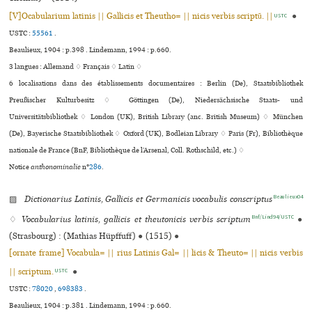
[V]Ocabularium latinis || Gallicis et Theutho= || nicis verbis scriptũ. ||
●
USTC
USTC :
55561
.
Beaulieux, 1904 : p.398 . Lindemann, 1994 : p.660.
3 langues :
Allemand ♢
Français ♢
Latin ♢
6 localisations dans des établissements documentaires : Berlin (De), Staatsbibliothek
Preußischer Kulturbesitz ♢ Göttingen (De), Niedersächsische Staats- und
Universitätsbibliothek ♢ London (UK), British Library (anc. British Museum) ♢ München
(De), Bayerische Staatsbibliothek ♢ Oxford (UK), Bodleian Library ♢ Paris (Fr), Bibliothèque
nationale de France (BnF, Bibliothèque de l’Arsenal, Coll. Rothschild, etc.) ♢
Notice
anthonominalie
n°
286
.
Beaulieux04
▨
Dictionarius Latinis, Gallicis et Germanicis vocabulis conscriptus
Bnf/Lind94/USTC
♢
Vocabularius latinis, gallicis et theutonicis verbis scriptum
●
(Strasbourg) : (Mathias Hüpffuff)
●
(1515)
●
[ornate frame] Vocabula= || rius Latinis Gal= || licis & Theuto= || nicis verbis
|| scriptum.
●
USTC
USTC :
78020
,
698383
.
Beaulieux, 1904 : p.381 . Lindemann, 1994 : p.660.