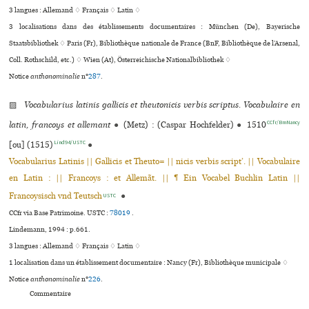
3 langues :
Allemand ♢
Français ♢
Latin ♢
3 localisations dans des établissements documentaires : München (De), Bayerische
Staatsbibliothek ♢ Paris (Fr), Bibliothèque nationale de France (BnF, Bibliothèque de l’Arsenal,
Coll. Rothschild, etc.) ♢ Wien (At), Österreichische Nationalbibliothek ♢
Notice
anthonominalie
n°
287
.
▨
Vocabularius lati­nis gal­li­cis et theu­to­ni­cis verbis scrip­tus. Vocabulaire en
CCfr/BmNancy
latin, fran­coys et alle­mant
●
(Metz) : (Caspar Hochfelder)
●
1510
Lind94/USTC
[ou] (1515)
●
Vocabularius Latinis || Gallicis et Theuto= || nicis verbis script’. || Vocabulaire
en Latin : || Francoys : et Allemãt. || ¶ Ein Vocabel Buchlin Latin ||
Francoysisch vnd Teutsch
●
USTC
CCfr via Base Patrimoine.
USTC :
78019
.
Lindemann, 1994 : p.661.
3 langues :
Allemand ♢
Français ♢
Latin ♢
1 localisation dans un établissement documentaire : Nancy (Fr), Bibliothèque muni­ci­pale ♢
Notice
anthonominalie
n°
226
.
Commentaire