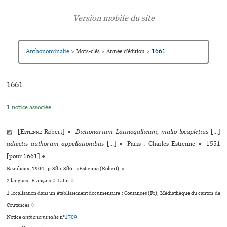
Anthonominalie
1661
>
Mots-clés
>
Année d’édition
>
1661
1 notice associée
▨ [
Estienne
Robert]
●
Dictionarium Latinogallicum, multo locupletius
[...]
adiectis authorum appellationibus
[...]
●
Paris : Charles Estienne
●
1551
[pour 1661]
●
Beaulieux, 1904 : p.385-386 , «Estienne (Robert). ».
2 langues :
Français ♢
Latin ♢
1 localisation dans un établissement documentaire : Coutances (Fr), Médiathèque du canton de
Coutances ♢
Notice
anthonominalie
n°
1709
.