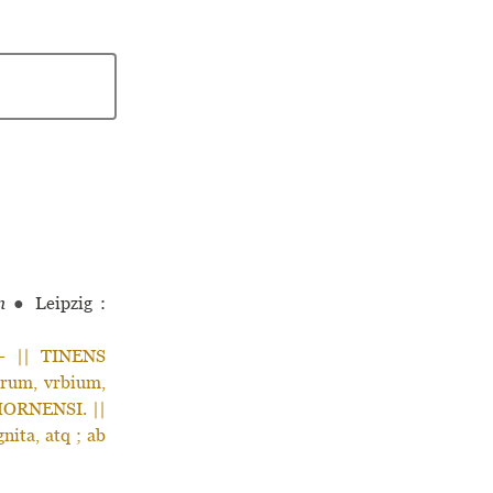
m
●
Leipzig :
- || TINENS
rum, vrbium,
HORNENSI. ||
nita, atq ; ab