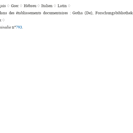
çais ♢
Grec ♢
Hébreu ♢
Italien ♢
Latin ♢
 dans des établissements documentaires : Gotha (De), Forschungsbibliothe
k ♢
inalie
n°
793
.