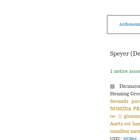
Anthonomi
Speyer (De
1 notice asso
▨
Decimato
Henning Gro
Secunda pa
NOMINA PROP
re- || gion
Aucta est hae
omnibus men= 
USTC :
692864
,