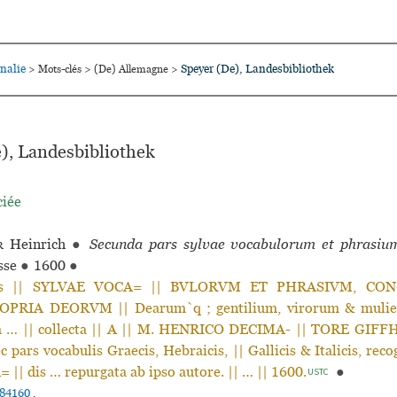
nalie
Speyer (De), Landesbibliothek
>
Mots-clés
>
(De) Allemagne
>
), Landesbibliothek
ciée
r
Heinrich
●
Secunda pars sylvae vocabulorum et phrasiu
sse
●
1600
●
rs || SYLVAE VOCA= || BVLORVM ET PHRASIVM, CON
RIA DEORVM || Dearum`q ; gentilium, virorum & mulie
um … || collecta || A || M. HENRICO DECIMA- || TORE GIFF
c pars vocabulis Graecis, Hebraicis, || Gallicis & Italicis, recog
|| dis … repurgata ab ipso autore. || … || 1600.
●
USTC
84160
.