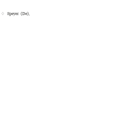
k ♢ Speyer (De),