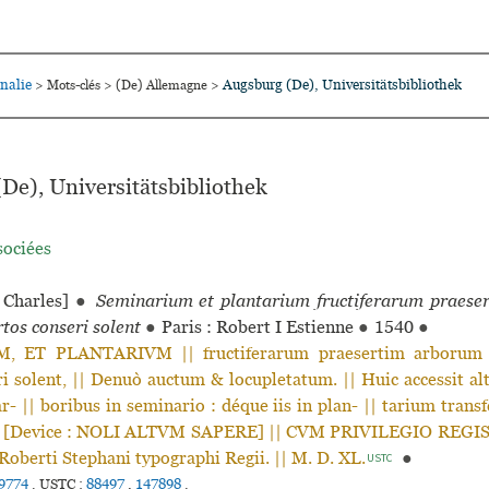
nalie
Augsburg (De), Universitätsbibliothek
>
Mots-clés
>
(De) Allemagne
>
De), Universitätsbibliothek
sociées
Charles]
●
Seminarium et plantarium fructiferarum praese
tos conseri solent
●
Paris : Robert I Estienne
●
1540
●
 ET PLANTARIVM || fructiferarum praesertim arborum 
i solent, || Denuò auctum & locupletatum. || Huic accessit alt
r- || boribus in seminario : déque iis in plan- || tarium trans
|| [Device : NOLI ALTVM SAPERE] || CVM PRIVILEGIO REGIS.
a Roberti Stephani typographi Regii. || M. D. XL.
●
USTC
9774
.
USTC :
88497
,
147898
.