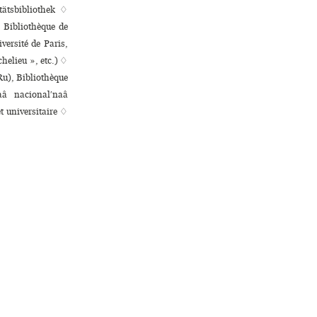
ätsbibliothek ♢
, Bibliothèque de
iversité de Paris,
chelieu », etc.) ♢
Ru), Bibliothèque
aâ nacionalʹnaâ
ni­ver­si­taire ♢