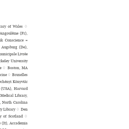
brary of Wales ♢
 Angoulême (Fr),
ik Conscience =
 Augsburg (De),
ni­ci­pale Livrée
keley University
ale ♢ Boston, MA
cine ♢ Bruxelles
échényi Könyvtár
A (USA), Harvard
 Medical Library,
, North Carolina
ity Library ♢ Den
y of Scotland ♢
 (It), Accademia