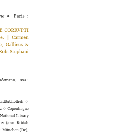
ne
●
Paris :
 DE CORRVPTI
e. || Carmen
o, Gallicus &
 Rob. Stephani
indemann, 1994 :
tadtbibliothek ♢
sitz ♢ Copenhague
 National Library
y (anc. British
 ♢ München (De),