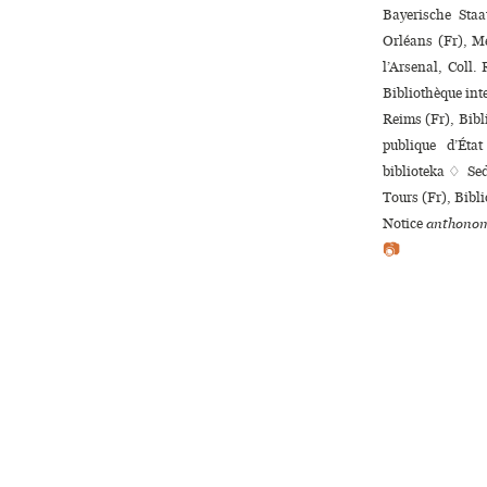
Bayerische Staa
Orléans (Fr), Mé
l’Arsenal, Coll. 
Bibliothèque inte
Reims (Fr), Bibl
publique d’Éta
biblioteka ♢ Sed
Tours (Fr), Bibl
Notice
anthonom
📷