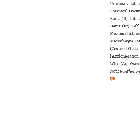
University Libr
Botanical Docum
Roma (It), Bibli
Denis (Fr), Bib
Missouri Botanic
Médiathèque José
(Centre d’Études
l’Agglomération
Wien (At), Öster
Notice
anthonom
📷