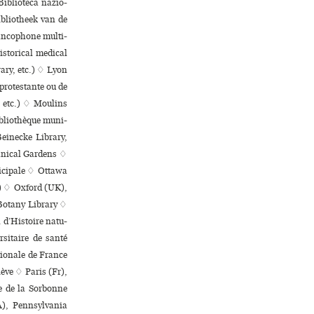
 Biblioteca nazio­
ibliotheek van de
­co­phone mul­ti­
­ri­cal medi­cal
ary, etc.) ♢ Lyon
ro­tes­tante ou de
, etc.) ♢ Moulins
ibliothèque muni­
einecke Library,
tanical Gardens ♢
­ci­pale ♢ Ottawa
.) ♢ Oxford (UK),
Botany Library ♢
 d’Histoire natu­
­si­taire de santé
ationale de France
iève ♢ Paris (Fr),
ire de la Sorbonne
A), Pennsylvania