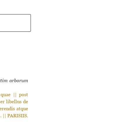
rtim arborum
quae || post
er libellus de
ferendis atque
 || PARISIIS.