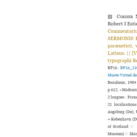
▨
Cordier
M
Robert I Est
Commentariu
SERMONIS E-
paræneticũ, 
Latinus. || [
typographi R
BP16 :
BP16_11
Musée Virtuel d
Beaulieux, 1904
p.612, «Mathur
2 langues :
Fran
21 localisation
Augsburg (De), U
= København (Dk)
of Scotland ♢ 
Museum) ♢ Mannh