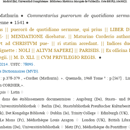
Madrid (Es), Universidad Complutense : Biblioteca Histórica Marqués de Valdecilla. Cote BH FLL 10630(2).
athurin
●
Commentarius puerorum de quotidiano sermo
ienne
●
1541
●
s || puerorũ de quotidiano sermone, qui prius || LIBER
 || MENDATIONE dicebatur. || Maturino Corderio author
vt ad CHRISTVM pue- || ri statim accedant. || Indices du
Vignette : NOLI || ALTVM SAPERE] || PARISIIS. || Ex officina
egii. || M. D. XLI. || CVM PRIVILEGIO REGIS.
●
0214
.
USTC :
78095
.
es Dictionnaires (MVD).
 : p.378-379 , «Cordier (Mathurin). ». Quemada, 1968 Tome * : p.[567] . L
in CORDIER,».
çais ♢
Latin ♢
s dans des établissements documentaires : Augsburg (De), Staats- und S
niversitätsbibliothek ♢ Berlin (De), Staatsbibliothek Preußischer Kulturbe
, Det Kongelige Bibliotek ♢ Dublin (Ie), Trinity College ♢ Edinburgh (UK),
Le Mans (Fr), Médiathèque Louis Aragon ♢ London (UK), British Librar
eim (De), Universitätsbibliothek ♢ Metz (Fr), Médiathèque du Pontiffroy