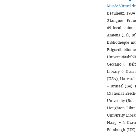
Musée Virtuel d
Beaulieux, 1904 
2 langues :
Fran
69 localisation
Amiens (Fr), Bi
Bibliothèque mu
Erfgoedbibliot
Universitätsbibl
Ceccano ♢ Belts
Library ♢ Besan
(USA), Harvard 
= Brussel (Be),
(National Széch
University (Bota
Houghton Librar
University Libra
Haag = ’s-Grav
Edinburgh (UK),