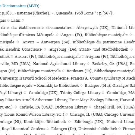
es Dictionnaires (MVD).
: p.383 , «Estienne (Charles). ». Quemada, 1968 Tome * : p.[567] .
çais ♢
Latin ♢
s dans des établissements documentaires : Aberystwyth (UK), National Li
bliothèque d’Amiens Métropole ♢ Angers (Fr), Bibliothèque muni­ci­pale ♢
ni­ci­pale ♢ Anvers = Antwerpen (Be), Bibliothèque du patrimoine Hendr
heek Hendrik Conscience ♢ Augsburg (De), Staats- und Stadtbibliothek ♢
iothek ♢ Auxerre (Fr), Bibliothèque muni­ci­pale ♢ Avignon (Fr), Bibliothèque mu
ville, MD (USA), National Agricultural Library ♢ Berkeley, CA (USA), Ber
çon (Fr), Bibliothèque muni­ci­pale ♢ Bordeaux (Fr), Bibliothèque muni­ci­p
University, Harvard School of Medecine, Francis A. Countway Library of Medi
 Bibliothèque royale = Koninklijke Bibliotheek ♢ Budapest (Hu), Országos Sz
ényi Library) ♢ Cambridge (UK), Trinity College Library ♢ Cambridge, M
ny Libraries Arnold Arboretum Library, Ernst Mayr Zoology Library, Harvard
y, etc.) ♢ Carlisle, PA (USA), Dickinson Library ♢ Chapel Hill, NC (USA)
ry (Louis Round Wilson Library, etc.) ♢ Chicago, IL (USA), Chicago Univers
enhage (Nl), Koninklijke Bibliotheek ♢ Edinburgh (UK), National Librar
 Royal Botanical Gardens ♢ Erlangen (De), Universitätsbibliothek ♢ Firenze