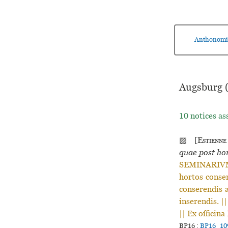
Anthonomi
Augsburg (
10 notices as
▨ [
Estienne
quae post hor
SEMINARIVM,
hortos conser
conserendis a
inserendis. 
|| Ex officin
BP16 :
BP16_10