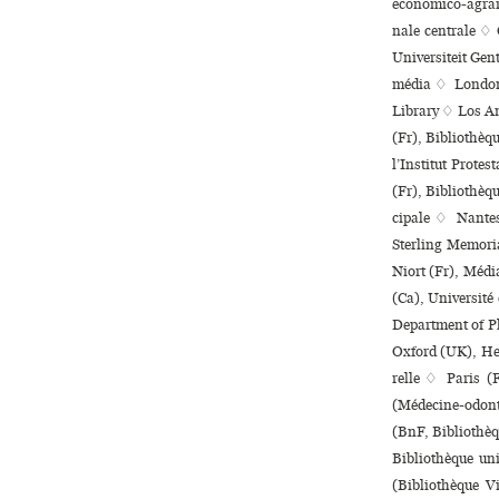
eco­no­mico-agra­
nale cen­trale ♢
Universiteit Gen
mé­dia ♢ London
Library ♢ Los An
(Fr), Bibliothèqu
l’Institut Prote
(Fr), Bibliothèq
ci­pale ♢ Nante
Sterling Memoria
Niort (Fr), Médi
(Ca), Université
Department of P
Oxford (UK), Her
relle ♢ Paris (Fr
(Médecine-odon­to
(BnF, Bibliothèqu
Bibliothèque uni­
(Bibliothèque V