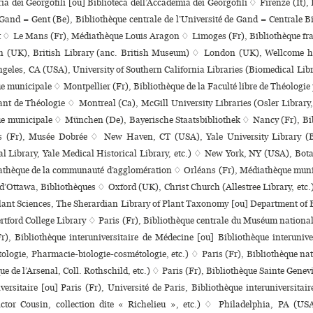
ria dei Georgofili [ou] Biblioteca dell’Accademia dei Georgofili ♢ Firenze (It),
 Gand = Gent (Be), Bibliothèque centrale de l’Université de Gand = Centrale B
t ♢ Le Mans (Fr), Médiathèque Louis Aragon ♢ Limoges (Fr), Bibliothèque fran
 (UK), British Library (anc. British Museum) ♢ London (UK), Wellcome his­to
geles, CA (USA), University of Southern California Libraries (Biomedical Libr
e muni­ci­pale ♢ Montpellier (Fr), Bibliothèque de la Faculté libre de Théologie p
stant de Théologie ♢ Montreal (Ca), McGill University Libraries (Osler Library
ue muni­ci­pale ♢ München (De), Bayerische Staatsbibliothek ♢ Nancy (Fr), B
s (Fr), Musée Dobrée ♢ New Haven, CT (USA), Yale University Library (B
l Library, Yale Medical Historical Library, etc.) ♢ New York, NY (USA), Bo
athèque de la com­mu­nauté d’agglo­mé­ra­tion ♢ Orléans (Fr), Médiathèque muni
 d’Ottawa, Bibliothèques ♢ Oxford (UK), Christ Church (Allestree Library, etc
lant Sciences, The Sherardian Library of Plant Taxonomy [ou] Department of 
tford College Library ♢ Paris (Fr), Bibliothèque cen­trale du Muséum natio­nal
), Bibliothèque inte­ru­ni­ver­si­taire de Médecine [ou] Bibliothèque inte­ru­ni­ver
­lo­gie, Pharmacie-bio­lo­gie-cos­mé­to­lo­gie, etc.) ♢ Paris (Fr), Bibliothèque n
e de l’Arsenal, Coll. Rothschild, etc.) ♢ Paris (Fr), Bibliothèque Sainte Genev
ver­si­taire [ou] Paris (Fr), Université de Paris, Bibliothèque inte­ru­ni­ver­si­ta
ictor Cousin, collection dite « Richelieu », etc.) ♢ Philadelphia, PA (US