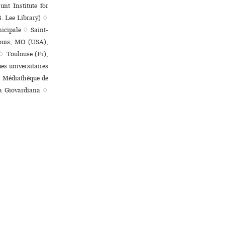
nt Institute for
. Lee Library) ♢
­ci­pale ♢ Saint-
Louis, MO (USA),
 ♢ Toulouse (Fr),
ni­ver­si­tai­res
), Médiathèque de
ca Giovardiana ♢