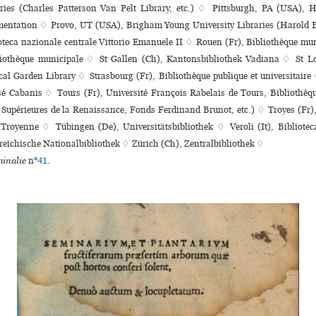
aries (Charles Patterson Van Pelt Library, etc.) ♢ Pittsburgh, PA (USA), Hu
entation ♢ Provo, UT (USA), Brigham Young University Libraries (Harold B
oteca nazio­nale cen­trale Vittorio Emanuele II ♢ Rouen (Fr), Bibliothèque muni
liothèque muni­ci­pale ♢ St Gallen (Ch), Kantonsbibliothek Vadiana ♢ St 
al Garden Library ♢ Strasbourg (Fr), Bibliothèque publi­que et uni­ver­si­taire
 Cabanis ♢ Tours (Fr), Université François Rabelais de Tours, Bibliothèques u
 Supérieures de la Renaissance, Fonds Ferdinand Brunot, etc.) ♢ Troyes (Fr
 Troyenne ♢ Tübingen (De), Universitätsbibliothek ♢ Veroli (It), Bibliote
reichische Nationalbibliothek ♢ Zürich (Ch), Zentralbibliothek ♢
inalie
n°
41
.