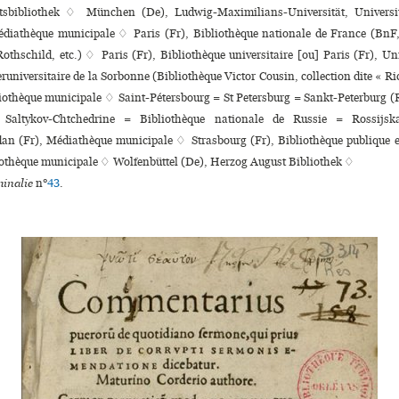
tsbibliothek ♢ München (De), Ludwig-Maximilians-Universität, Universit
diathèque muni­ci­pale ♢ Paris (Fr), Bibliothèque nationale de France (BnF
Rothschild, etc.) ♢ Paris (Fr), Bibliothèque uni­ver­si­taire [ou] Paris (Fr), Un
­ru­ni­ver­si­taire de la Sorbonne (Bibliothèque Victor Cousin, collection dite « Ri
iothèque muni­ci­pale ♢ Saint-Pétersbourg = St Petersburg = Sankt-Peterburg (
t Saltykov-Chtchedrine = Bibliothèque nationale de Russie = Rossijsk
an (Fr), Médiathèque muni­ci­pale ♢ Strasbourg (Fr), Bibliothèque publi­que et u
iothèque muni­ci­pale ♢ Wolfenbüttel (De), Herzog August Bibliothek ♢
inalie
n°
43
.