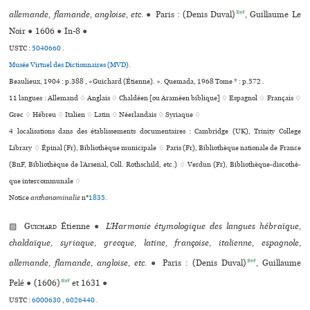
BnF
allemande, flamande, angloise, etc.
●
Paris : (Denis Duval)
, Guillaume Le
Noir
●
1606
●
In-8
●
USTC :
5040660
.
Musée Virtuel des Dictionnaires (MVD).
Beaulieux, 1904 : p.388 , «Guichard (Étienne). ». Quemada, 1968 Tome * : p.572 .
11 langues :
Allemand ♢
Anglais ♢
Chaldéen [ou Araméen biblique] ♢
Espagnol ♢
Français ♢
Grec ♢
Hébreu ♢
Italien ♢
Latin ♢
Néerlandais ♢
Syriaque ♢
4 localisations dans des établissements documentaires : Cambridge (UK), Trinity College
Library ♢ Épinal (Fr), Bibliothèque municipale ♢ Paris (Fr), Bibliothèque nationale de France
(BnF, Bibliothèque de l’Arsenal, Coll. Rothschild, etc.) ♢ Verdun (Fr), Bibliothèque-dis­co­thè­
que inter­com­mu­nale ♢
Notice
anthonominalie
n°
1835
.
▨
Guichard
Étienne
●
L’Harmonie étymologique des langues hébraïque,
chaldaïque, syriaque, grecque, latine, françoise, italienne, espagnole,
BnF
allemande, flamande, angloise, etc.
●
Paris : (Denis Duval)
, Guillaume
BnF
Pelé
●
(1606)
et 1631
●
USTC :
6000630
,
6026440
.