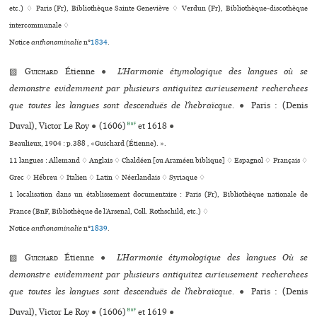
etc.) ♢ Paris (Fr), Bibliothèque Sainte Geneviève ♢ Verdun (Fr), Bibliothèque-dis­co­thè­que
inter­com­mu­nale ♢
Notice
anthonominalie
n°
1834
.
▨
Guichard
Étienne
●
L’Harmonie étymologique des langues où se
demonstre evidemment par plusieurs antiquitez curieusement recherchees
que toutes les langues sont descenduës de l’hebraïcque.
●
Paris : (Denis
BnF
Duval), Victor Le Roy
●
(1606)
et 1618
●
Beaulieux, 1904 : p.388 , «Guichard (Étienne). ».
11 langues :
Allemand ♢
Anglais ♢
Chaldéen [ou Araméen biblique] ♢
Espagnol ♢
Français ♢
Grec ♢
Hébreu ♢
Italien ♢
Latin ♢
Néerlandais ♢
Syriaque ♢
1 localisation dans un établissement documentaire : Paris (Fr), Bibliothèque nationale de
France (BnF, Bibliothèque de l’Arsenal, Coll. Rothschild, etc.) ♢
Notice
anthonominalie
n°
1839
.
▨
Guichard
Étienne
●
L’Harmonie étymologique des langues Où se
demonstre evidemment par plusieurs antiquitez curieusement recherchees
que toutes les langues sont descenduës de l’hebraïcque.
●
Paris : (Denis
BnF
Duval), Victor Le Roy
●
(1606)
et 1619
●