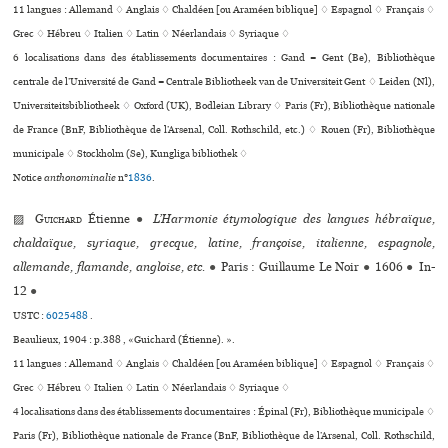
11 langues :
Allemand ♢
Anglais ♢
Chaldéen [ou Araméen biblique] ♢
Espagnol ♢
Français ♢
Grec ♢
Hébreu ♢
Italien ♢
Latin ♢
Néerlandais ♢
Syriaque ♢
6 localisations dans des établissements documentaires : Gand = Gent (Be), Bibliothèque
centrale de l’Université de Gand = Centrale Bibliotheek van de Universiteit Gent ♢ Leiden (Nl),
Universiteitsbibliotheek ♢ Oxford (UK), Bodleian Library ♢ Paris (Fr), Bibliothèque nationale
de France (BnF, Bibliothèque de l’Arsenal, Coll. Rothschild, etc.) ♢ Rouen (Fr), Bibliothèque
muni­ci­pale ♢ Stockholm (Se), Kungliga bibliothek ♢
Notice
anthonominalie
n°
1836
.
▨
Guichard
Étienne
●
L’Harmonie étymologique des langues hébraïque,
chaldaïque, syriaque, grecque, latine, françoise, italienne, espagnole,
allemande, flamande, angloise, etc.
●
Paris : Guillaume Le Noir
●
1606
●
In-
12
●
USTC :
6025488
.
Beaulieux, 1904 : p.388 , «Guichard (Étienne). ».
11 langues :
Allemand ♢
Anglais ♢
Chaldéen [ou Araméen biblique] ♢
Espagnol ♢
Français ♢
Grec ♢
Hébreu ♢
Italien ♢
Latin ♢
Néerlandais ♢
Syriaque ♢
4 localisations dans des établissements documentaires : Épinal (Fr), Bibliothèque municipale ♢
Paris (Fr), Bibliothèque nationale de France (BnF, Bibliothèque de l’Arsenal, Coll. Rothschild,