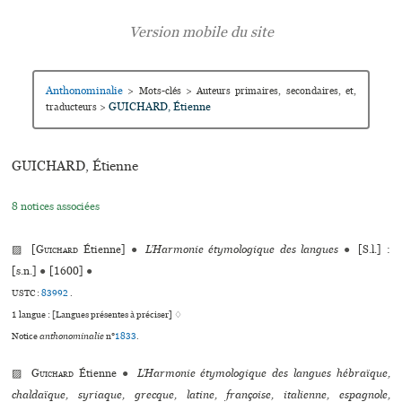
Anthonominalie
>
Mots-clés
>
Auteurs primaires, secondaires, et,
GUICHARD, Étienne
traducteurs
>
GUICHARD, Étienne
8 notices associées
▨ [
Guichard
Étienne]
●
L’Harmonie étymologique des langues
●
[S.l.] :
[s.n.]
●
[1600]
●
USTC :
83992
.
1 langue :
[Langues présentes à préciser] ♢
Notice
anthonominalie
n°
1833
.
▨
Guichard
Étienne
●
L’Harmonie étymologique des langues hébraïque,
chaldaïque, syriaque, grecque, latine, françoise, italienne, espagnole,