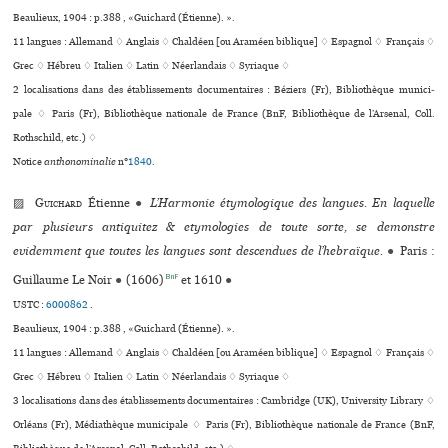
Beaulieux, 1904 : p.388 , «Guichard (Étienne). ».
11 langues :
Allemand ♢
Anglais ♢
Chaldéen [ou Araméen biblique] ♢
Espagnol ♢
Français ♢
Grec ♢
Hébreu ♢
Italien ♢
Latin ♢
Néerlandais ♢
Syriaque ♢
2 localisations dans des établissements documentaires : Béziers (Fr), Bibliothèque muni­ci­
pale ♢ Paris (Fr), Bibliothèque nationale de France (BnF, Bibliothèque de l’Arsenal, Coll.
Rothschild, etc.) ♢
Notice
anthonominalie
n°
1840
.
▨
Guichard
Étienne
●
L’Harmonie étymologique des langues. En laquelle
par plusieurs antiquitez & etymologies de toute sorte, se demonstre
evidemment que toutes les langues sont descendues de l’hebraïque.
●
Paris :
BnF
Guillaume Le Noir
●
(1606)
et 1610
●
USTC :
6000862
.
Beaulieux, 1904 : p.388 , «Guichard (Étienne). ».
11 langues :
Allemand ♢
Anglais ♢
Chaldéen [ou Araméen biblique] ♢
Espagnol ♢
Français ♢
Grec ♢
Hébreu ♢
Italien ♢
Latin ♢
Néerlandais ♢
Syriaque ♢
3 localisations dans des établissements documentaires : Cambridge (UK), University Library ♢
Orléans (Fr), Médiathèque muni­ci­pale ♢ Paris (Fr), Bibliothèque nationale de France (BnF,