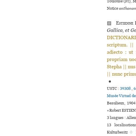
Toulouse (Fr), 
Notice
anthonom
▨
Estienne
R
Gallica, et G
DICTIONARIO=
scriptum. ||
adiecto : ut
propriam uoc
Stepha || nu
|| nunc pri
●
USTC :
39308
,
6
Musée Virtuel d
Beaulieux, 1904
«Robert ESTIE
3 langues :
Alle
13 localisatio
Kulturbesitz ♢ 