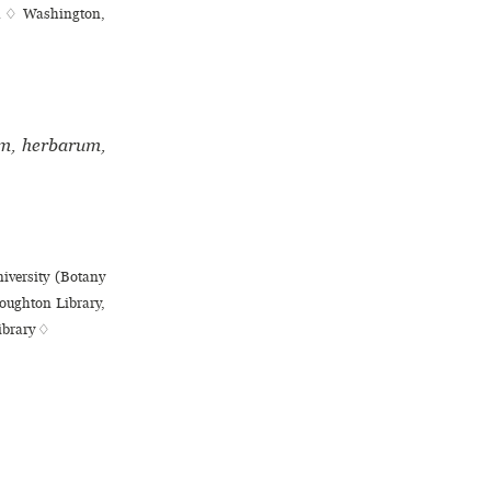
ka ♢ Washington,
um, herbarum,
iversity (Botany
oughton Library,
Library ♢