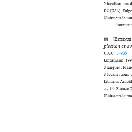
2 localisations
DC (USA), Folge
Notice
anthonom
Commenta
▨ [
Estienne
piscium et av
USTC :
57988
.
Lindemann, 1994
3 langues :
Fran
3 localisations
Libraries Arnol
etc.) ♢ Firenze 
Notice
anthonom