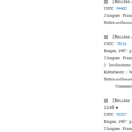
▨ [
Bellère
USTC :
94402
.
2 langues :
Fran
Notice
anthonom
▨ [
Bellère
USTC :
78131
.
Bingen, 1987 : p
2 langues :
Fran
2 localisation
Kulturbesitz ♢ 
Notice
anthonom
Commenta
▨ [
Bellère
1548
●
USTC :
95337
.
Bingen, 1987 : p
2 langues :
Fran