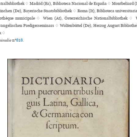
tralbibliothek ♢ Madrid (Es), Biblioteca Nacional de España ♢ Montbeliard 
ünchen (De), Bayerische Staatsbibliothek ♢ Roma (It), Biblioteca uni­ver­si­ta­r
iothèque muni­ci­pale ♢ Wien (At), Österreichische Nationalbibliothek ♢ 
Evangelischen Predigerseminars ♢ Wolfenbüttel (De), Herzog August Bibliothe
k ♢
inalie
n°
818
.