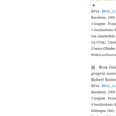
●
BP16 :
BP16_11
Beaulieux, 1904 
2 langues :
Fran
5 localisations 
van Amsterdam ♢
CA (USA), Univers
(Centre d’Études
Notice
anthonom
▨
Budé
Gui
proprio comme
Robert Estie
BP16 :
BP16_11
Beaulieux, 1904 
2 langues :
Fran
4 localisations 
Göttingen (De),