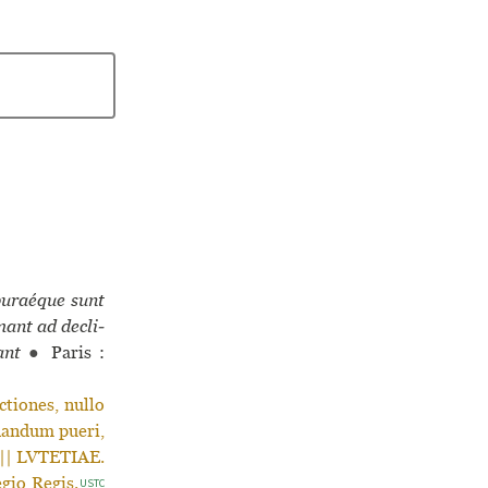
uraé­que sunt
mant ad decli­
ant
●
Paris :
tiones, nullo
inandum pueri,
] || LVTETIAE.
egio Regis.
USTC