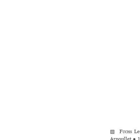
▨
Fuchs
Le
Arnoullet
●
1