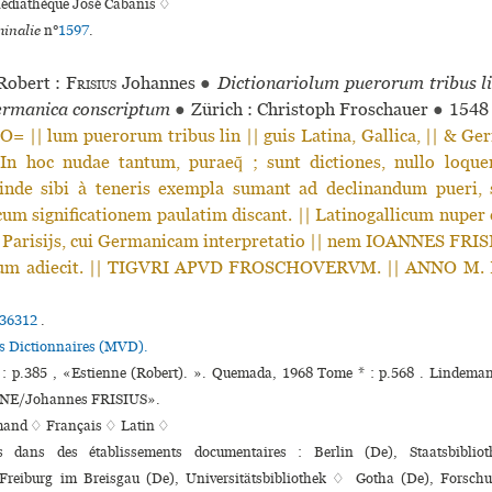
Médiathèque José Cabanis ♢
inalie
n°
1597
.
obert :
Frisius
Johannes
●
Dictionariolum pue­ro­rum tribus li
ermanica cons­crip­tum
●
Zürich : Christoph Froschauer
●
1548
 || lum puerorum tribus lin || guis Latina, Gallica, || & Ger
 In hoc nudae tantum, puraeq̃ ; sunt dictiones, nullo loque
 inde sibi à teneris exempla sumant ad declinandum pueri, s
um significationem paulatim discant. || Latinogallicum nuper 
s Parisijs, cui Germanicam interpretatio || nem IOANNES FRIS
mum adiecit. || TIGVRI APVD FROSCHOVERVM. || ANNO M. D
36312
.
es Dictionnaires (MVD).
 : p.385 , «Estienne (Robert). ». Quemada, 1968 Tome * : p.568 . Lindeman
NNE/Johannes FRISIUS».
mand ♢
Français ♢
Latin ♢
ns dans des établissements documentaires : Berlin (De), Staatsbibliot
Freiburg im Breisgau (De), Universitätsbibliothek ♢ Gotha (De), Forsch