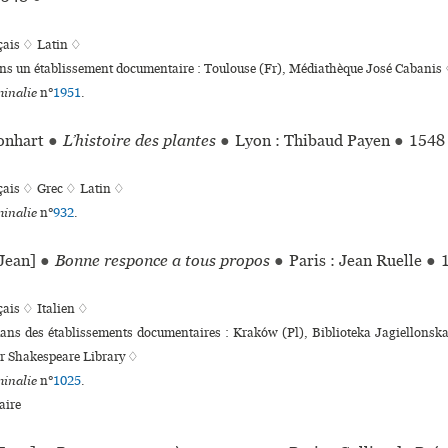
çais ♢
Latin ♢
ans un établissement documentaire : Toulouse (Fr), Médiathèque José Cabanis
inalie
n°
1951
.
onhart
●
L’histoire des plantes
●
Lyon : Thibaud Payen
●
1548
çais ♢
Grec ♢
Latin ♢
inalie
n°
932
.
Jean]
●
Bonne responce a tous propos
●
Paris : Jean Ruelle
●
1
çais ♢
Italien ♢
 dans des établissements documentaires : Kraków (Pl), Biblioteka Jagiellons
r Shakespeare Library ♢
inalie
n°
1025
.
ire