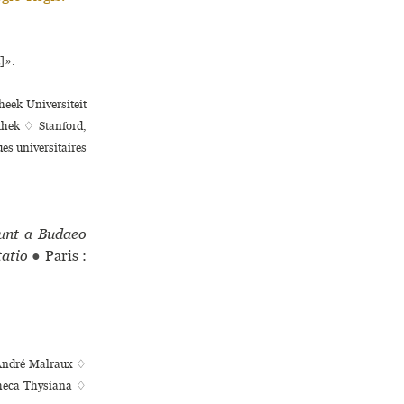
]».
heek Universiteit
thek ♢ Stanford,
uni­ver­si­tai­res
unt a Budaeo
tatio
●
Paris :
e André Malraux ♢
theca Thysiana ♢