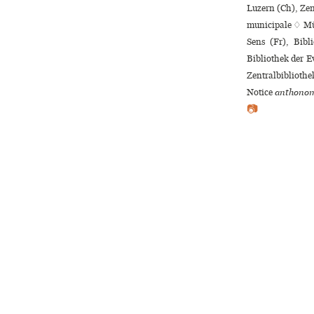
Luzern (Ch), Zen
muni­ci­pale ♢ M
Sens (Fr), Bibl
Bibliothek der 
Zentralbibliothe
Notice
anthonom
📷