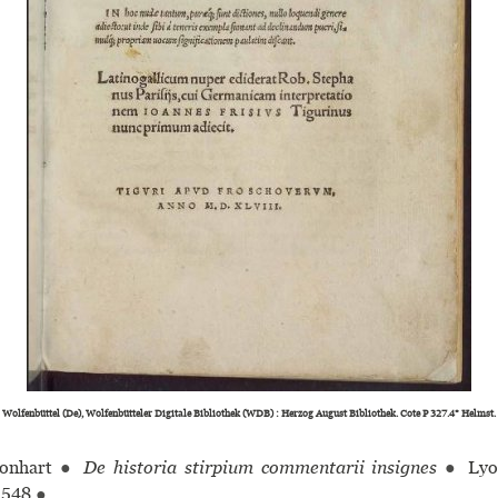
Wolfenbüttel (De), Wolfenbütteler Digitale Bibliothek (WDB) : Herzog August Bibliothek. Cote P 327.4° Helmst.
onhart
●
De historia stirpium commentarii insignes
●
Lyon
548
●