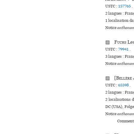
USTC :
157765
.
2 langues :
Fran
1 localisation d
Notice
anthonom
▨
Fuchs
Le
USTC :
79941
.
3 langues :
Fran
Notice
anthonom
▨ [
Bellère
USTC :
65598
.
2 langues :
Fran
2 localisations
DC (USA), Folge
Notice
anthonom
Commenta