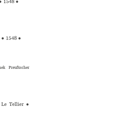
●
1548
●
t
●
1548
●
hek Preußischer
 Le Tellier
●