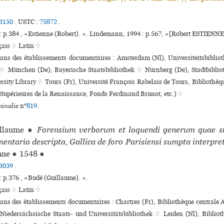
3150
.
USTC :
75872
.
: p.384 , «Estienne (Robert). ». Lindemann, 1994 : p.567, «[Robert ESTIENNE
çais ♢
Latin ♢
dans des établissements documentaires : Amsterdam (Nl), Universiteitsbibliot
 München (De), Bayerische Staatsbibliothek ♢ Nürnberg (De), Stadtbiblio
ity Library ♢ Tours (Fr), Université François Rabelais de Tours, Bibliothèques 
 Supérieures de la Renaissance, Fonds Ferdinand Brunot, etc.) ♢
inalie
n°
819
.
llaume
●
Forensium verborum et loquendi generum quae s
ntario descripta, Gallica de foro Parisiensi sumpta interpre
nne
●
1548
●
3039
.
: p.376 , «Budé (Guillaume). ».
çais ♢
Latin ♢
dans des établissements documentaires : Chartres (Fr), Bibliothèque cen­tral
 Niedersächsische Staats- und Universitätsbibliothek ♢ Leiden (Nl), Biblio