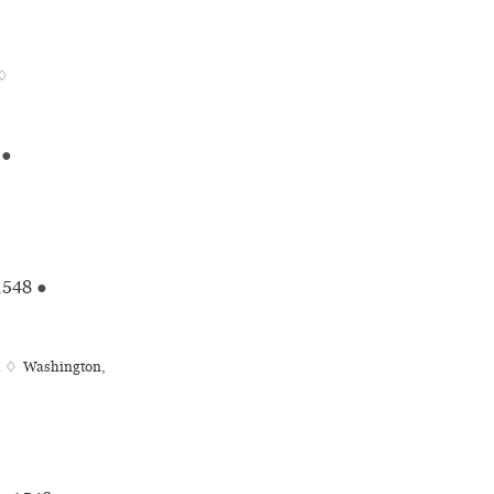
 ♢
●
548
●
ka ♢ Washington,