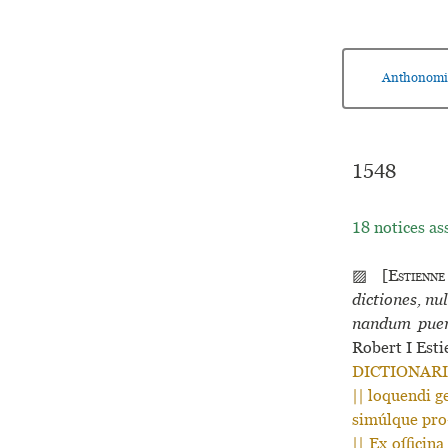
Anthonomi
1548
18 notices as
▨ [
Estienne
dic­tio­nes, 
nan­dum pueri
Robert I Est
DICTIONARI- 
|| loquendi g
simúlque pro-
|| Ex officin