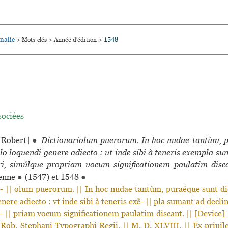
nalie
1548
>
Mots-clés
>
Année d’édition
>
sociées
Robert]
●
Dictionariolum puerorum. In hoc nudae tantùm, p
nullo loquendi genere adiecto : ut inde sibi à tene­ris exempla su
, simúl­que propriam vocum signi­fi­ca­tio­nem pau­la­tim dis­c
ienne
●
(1547) et 1548
●
|| olum puerorum. || In hoc nudae tantùm, puraéque sunt dic
enere adiecto : vt inde sibi à teneris exẽ- || pla sumant ad decl
 || priam vocum significationem paulatim discant. || [Device
a Rob. Stephani Typographi Regii. || M. D. XLVIII. || Ex priuil