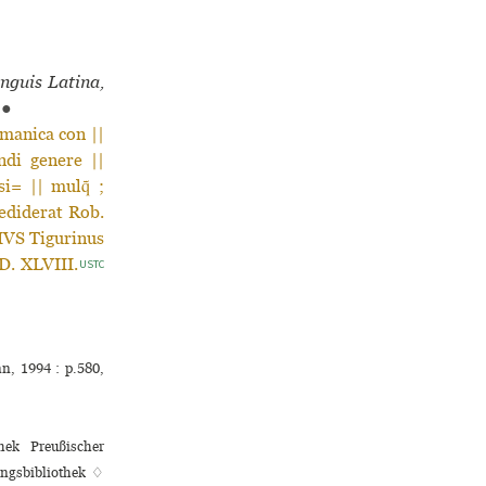
n­guis Latina,
●
manica con ||
ndi genere ||
i= || mulq̃ ;
ediderat Rob.
IVS Tigurinus
. XLVIII.
USTC
n, 1994 : p.580,
hek Preußischer
ungsbibliothek ♢