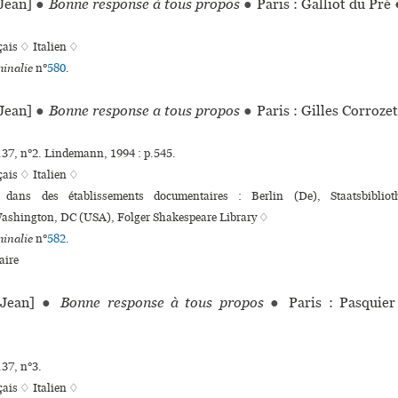
Jean]
●
Bonne response à tous propos
●
Paris : Galliot du Pré
çais ♢
Italien ♢
inalie
n°
580
.
Jean]
●
Bonne response a tous propos
●
Paris : Gilles Corroze
.37, n°2. Lindemann, 1994 : p.545.
çais ♢
Italien ♢
s dans des établissements documentaires : Berlin (De), Staatsbibliot
Washington, DC (USA), Folger Shakespeare Library ♢
inalie
n°
582
.
ire
Jean]
●
Bonne response à tous propos
●
Paris : Pasquier
.37, n°3.
çais ♢
Italien ♢