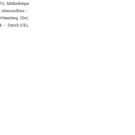
(Fr), Médiathèque
ia Alessandrina ♢
Wittenberg (De),
k ♢ Zürich (Ch),