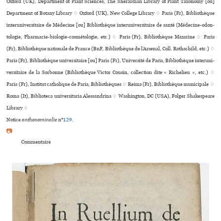
Oxford (UK), Department of Plant Sciences, The Sherardian Library of Plant Taxonomy [ou]
Department of Botany Library ♢ Oxford (UK), New College Library ♢ Paris (Fr), Bibliothèque
inte­ru­ni­ver­si­taire de Médecine [ou] Bibliothèque inte­ru­ni­ver­si­taire de santé (Médecine-odon­
to­lo­gie, Pharmacie-bio­lo­gie-cos­mé­to­lo­gie, etc.) ♢ Paris (Fr), Bibliothèque Mazarine ♢ Paris
(Fr), Bibliothèque nationale de France (BnF, Bibliothèque de l’Arsenal, Coll. Rothschild, etc.) ♢
Paris (Fr), Bibliothèque uni­ver­si­taire [ou] Paris (Fr), Université de Paris, Bibliothèque inte­ru­ni­
ver­si­taire de la Sorbonne (Bibliothèque Victor Cousin, collection dite « Richelieu », etc.) ♢
Paris (Fr), Institut catholique de Paris, Bibliothèques ♢ Reims (Fr), Bibliothèque muni­ci­pale ♢
Roma (It), Biblioteca uni­ver­si­ta­ria Alessandrina ♢ Washington, DC (USA), Folger Shakespeare
Library ♢
Notice
anthonominalie
n°
129
.
📷
Commentaire