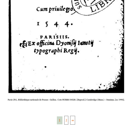
Paris (Fr), Bibliothèque natio­nale de France : Gallica. Cote NUMM-54328. [Reprod.] Cambridge (Mass.) : Omnisys, [ca 1990].
1
2
∞