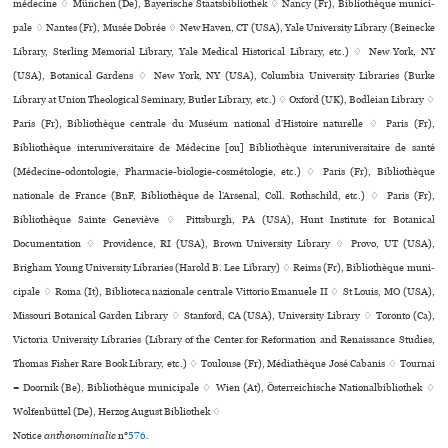
méde­cine ♢ München (De), Bayerische Staatsbibliothek ♢ Nancy (Fr), Bibliothèque muni­ci­
pale ♢ Nantes (Fr), Musée Dobrée ♢ New Haven, CT (USA), Yale University Library (Beinecke
Library, Sterling Memorial Library, Yale Medical Historical Library, etc.) ♢ New York, NY
(USA), Botanical Gardens ♢ New York, NY (USA), Columbia University Libraries (Burke
Library at Union Theological Seminary, Butler Library, etc.) ♢ Oxford (UK), Bodleian Library ♢
Paris (Fr), Bibliothèque cen­trale du Muséum natio­nal d’Histoire natu­relle ♢ Paris (Fr),
Bibliothèque inte­ru­ni­ver­si­taire de Médecine [ou] Bibliothèque inte­ru­ni­ver­si­taire de santé
(Médecine-odon­to­lo­gie, Pharmacie-bio­lo­gie-cos­mé­to­lo­gie, etc.) ♢ Paris (Fr), Bibliothèque
nationale de France (BnF, Bibliothèque de l’Arsenal, Coll. Rothschild, etc.) ♢ Paris (Fr),
Bibliothèque Sainte Geneviève ♢ Pittsburgh, PA (USA), Hunt Institute for Botanical
Documentation ♢ Providence, RI (USA), Brown University Library ♢ Provo, UT (USA),
Brigham Young University Libraries (Harold B. Lee Library) ♢ Reims (Fr), Bibliothèque muni­
ci­pale ♢ Roma (It), Biblioteca nazio­nale cen­trale Vittorio Emanuele II ♢ St Louis, MO (USA),
Missouri Botanical Garden Library ♢ Stanford, CA (USA), University Library ♢ Toronto (Ca),
Victoria University Libraries (Library of the Center for Reformation and Renaissance Studies,
Thomas Fisher Rare Book Library, etc.) ♢ Toulouse (Fr), Médiathèque José Cabanis ♢ Tournai
= Doornik (Be), Bibliothèque muni­ci­pale ♢ Wien (At), Österreichische Nationalbibliothek ♢
Wolfenbüttel (De), Herzog August Bibliothek ♢
Notice
anthonominalie
n°
576
.