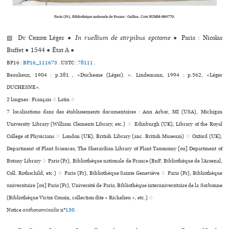
Paris (Fr), Bibliothèque natio­­nale de France : Gallica. Cote NUMM-884770.
▨
Du Chesne
Léger
●
In ruellium de stirpibus epitome
●
Paris : Nicolas
Buffet
●
1544
●
État A
●
BP16 :
BP16_111673
.
USTC :
78111
.
Beaulieux, 1904 : p.381 , «Duchesne (Léger). ». Lindemann, 1994 : p.562, «Léger
DUCHESNE».
2 langues :
Français ♢
Latin ♢
7 localisations dans des établissements documentaires : Ann Arbor, MI (USA), Michigan
University Library (William Clements Library, etc.) ♢ Edinburgh (UK), Library of the Royal
College of Physicians ♢ London (UK), British Library (anc. British Museum) ♢ Oxford (UK),
Department of Plant Sciences, The Sherardian Library of Plant Taxonomy [ou] Department of
Botany Library ♢ Paris (Fr), Bibliothèque nationale de France (BnF, Bibliothèque de l’Arsenal,
Coll. Rothschild, etc.) ♢ Paris (Fr), Bibliothèque Sainte Geneviève ♢ Paris (Fr), Bibliothèque
uni­ver­si­taire [ou] Paris (Fr), Université de Paris, Bibliothèque inte­ru­ni­ver­si­taire de la Sorbonne
(Bibliothèque Victor Cousin, collection dite « Richelieu », etc.) ♢
Notice
anthonominalie
n°
130
.