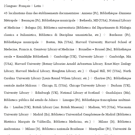
2 langues :
Français ♢
Latin ♢
45 localisations dans des établissements documentaires : Amiens (Fr), Bibliothèque d’Amiens
Métropole ♢ Besançon (Fr), Bibliothèque muni­ci­pale ♢ Bethesda, MD (USA), National Library
of Medicine ♢ Bologna (It), Biblioteca uni­ver­si­ta­ria (Biblioteca del Dipartimento di Filologia
classica e Italianistica, Biblioteca di Discipline umanistiche, etc.) ♢ Bordeaux (Fr),
Bibliothèque muni­ci­pale ♢ Boston, MA (USA), Harvard University, Harvard School of
Medecine, Francis A. Countway Library of Medicine ♢ Bruxelles = Brussel (Be), Bibliothèque
royale = Koninklijke Bibliotheek ♢ Cambridge (UK), University Library ♢ Cambridge, MA
(USA), Harvard University (Botany Libraries Arnold Arboretum Library, Ernst Mayr Zoology
Library, Harvard Medical Library, Houghton Library, etc.) ♢ Chapel Hill, NC (USA), North
Carolina University Library (Louis Round Wilson Library, etc.) ♢ Chartres (Fr), Bibliothèque
cen­trale André Malraux ♢ Chicago, IL (USA), Chicago University Library ♢ Durham (UK),
University Library ♢ Edinburgh (UK), National Library of Scotland ♢ Guadalajara (Mx),
Biblioteca pública del estado de Jalisco ♢ Limoges (Fr), Bibliothèque fran­co­phone mul­ti­mé­
dia ♢ London (UK), British Library (anc. British Museum) ♢ Madison, WI (USA), Wisconsin
University Library ♢ Madrid (Es), Biblioteca Universidad Complutense de Madrid (Biblioteca
Histórica Marqués de Valdecilla, Biblioteca Medicina, etc.) ♢ Milano (It), Biblioteca
Ambrosiana ♢ Milano (It), Biblioteca nazio­nale Braidense ♢ Montpellier (Fr), Université de