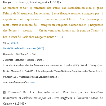
Gregoire de Bonte, (Gilles Copyns)
●
(1544)
●
La maniere & Ce= || remonies des Turcs. Par Bartholomieu Hon || grois
Pelerin de Hierusalem. Lequel aiant || este illecque esclaue, a congneu par ||
experience tout ce qu’est con- || tenu en ce present liure. || Auec beaucoup de
motz , aussi la maniere de || compter en Turquois, Salutations & || Responses
des Perses. || [woodcut] || On les vendtz en Anuers sur le pont de Cham- ||
bre, a lescu de Basle ches Gregoire Bonte.
●
USTC
USTC :
38175
.
Musée Virtuel des Dictionnaires (MVD).
Quemada, 1968 Tome * : p.568 .
3 langues :
Français ♢
Persan ♢
Turc ♢
3 localisations dans des établissements documentaires : London (UK), British Library (anc.
British Museum) ♢ Paris (Fr), Bibliothèque de l’École Nationale Supérieure des Beaux Arts ♢
Stuttgart (De), Württembergische Landesbibliothek ♢
Notice
anthonominalie
n°
570
.
▨
Djurdjević
Bartol
●
Les miseres et tribulations que les chrestiens
tributaires et esclaves tenuz par les Turcs seuffrent
●
(Anvers) : (Jean de
Grave)
●
(1544)
●