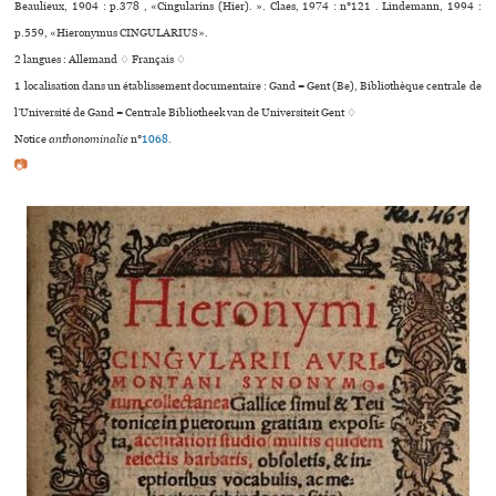
Beaulieux, 1904 : p.378 , «Cingularins (Hier). ». Claes, 1974 : n°121 . Lindemann, 1994 :
p.559, «Hieronymus CINGULARIUS».
2 langues :
Allemand ♢
Français ♢
1 localisation dans un établissement documentaire : Gand = Gent (Be), Bibliothèque centrale de
l’Université de Gand = Centrale Bibliotheek van de Universiteit Gent ♢
Notice
anthonominalie
n°
1068
.
📷