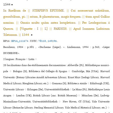
1544
●
In Ruellium de || STIRPIBVS EPITOME. || Cui accesserunt uolatilium,
gressibilium, pi˶ || scium, & placentarum, magis frequen˶ || tium apud Gallias
nomina. || Omnia multo quàm antea locupletiora. || Per Leodegarium á
Quercu. || [Vignette : I || L] || PARISIIS. || Apud Ioannem Lodoicum
Tiletanum. || 1544
●
BP16 :
BP16_111674
.
USTC :
78110
,
149196
.
Beaulieux, 1904 : p.381 , «Duchesne (Léger). ». Lindemann, 1994 : p.563, «Léger
DUCHESNE».
2 langues :
Français ♢
Latin ♢
20 localisations dans des établissements documentaires : Abbeville (Fr), Bibliothèque muni­ci­
pale ♢ Bologna (It), Biblioteca del Collegio di Spagna ♢ Cambridge, MA (USA), Harvard
University (Botany Libraries Arnold Arboretum Library, Ernst Mayr Zoology Library, Harvard
Medical Library, Houghton Library, etc.) ♢ Cremona (It), Biblioteca sta­tale ♢ Edinburgh (UK),
University Library ♢ Erlangen (De), Universitätsbibliothek ♢ Le Mans (Fr), Médiathèque Louis
Aragon ♢ London (UK), British Library (anc. British Museum) ♢ München (De), Ludwig-
Maximilians-Universität, Universitätsbibliothek ♢ New Haven, CT (USA), Yale University
Library (Beinecke Library, Sterling Memorial Library, Yale Medical Historical Library, etc.) ♢