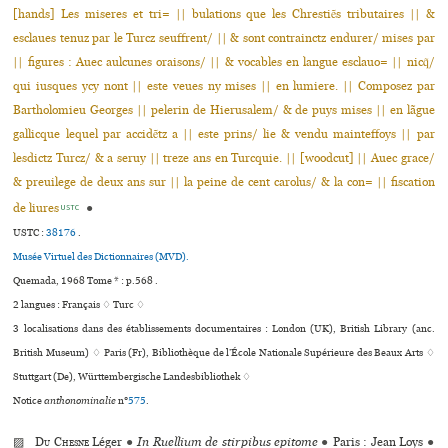
[hands] Les miseres et tri= || bulations que les Chrestiẽs tributaires || &
esclaues tenuz par le Turcz seuffrent/ || & sont contrainctz endurer/ mises par
|| figures : Auec aulcunes oraisons/ || & vocables en langue esclauo= || nicq̃/
qui iusques ycy nont || este veues ny mises || en lumiere. || Composez par
Bartholomieu Georges || pelerin de Hierusalem/ & de puys mises || en lãgue
gallicque lequel par accidẽtz a || este prins/ lie & vendu mainteffoys || par
lesdictz Turcz/ & a seruy || treze ans en Turcquie. || [woodcut] || Auec grace/
& preuilege de deux ans sur || la peine de cent carolus/ & la con= || fiscation
de liures
●
USTC
USTC :
38176
.
Musée Virtuel des Dictionnaires (MVD).
Quemada, 1968 Tome * : p.568 .
2 langues :
Français ♢
Turc ♢
3 localisations dans des établissements documentaires : London (UK), British Library (anc.
British Museum) ♢ Paris (Fr), Bibliothèque de l’École Nationale Supérieure des Beaux Arts ♢
Stuttgart (De), Württembergische Landesbibliothek ♢
Notice
anthonominalie
n°
575
.
▨
Du Chesne
Léger
●
In Ruellium de stirpibus epitome
●
Paris : Jean Loys
●