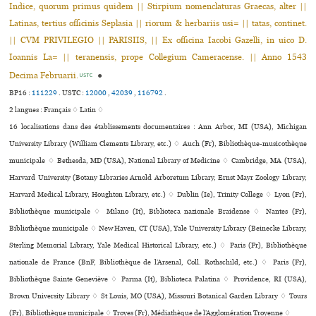
Indice, quorum primus quidem || Stirpium nomenclaturas Graecas, alter ||
Latinas, tertius officinis Seplasia || riorum & herbariis usi= || tatas, continet.
|| CVM PRIVILEGIO || PARISIIS, || Ex officina Iacobi Gazelli, in uico D.
Ioannis La= || teranensis, prope Collegium Cameracense. || Anno 1543
Decima Februarii.
●
USTC
BP16 :
111229
.
USTC :
12000
,
42039
,
116792
.
2 langues :
Français ♢
Latin ♢
16 localisations dans des établissements documentaires : Ann Arbor, MI (USA), Michigan
University Library (William Clements Library, etc.) ♢ Auch (Fr), Bibliothèque-musi­co­thè­que
muni­ci­pale ♢ Bethesda, MD (USA), National Library of Medicine ♢ Cambridge, MA (USA),
Harvard University (Botany Libraries Arnold Arboretum Library, Ernst Mayr Zoology Library,
Harvard Medical Library, Houghton Library, etc.) ♢ Dublin (Ie), Trinity College ♢ Lyon (Fr),
Bibliothèque muni­ci­pale ♢ Milano (It), Biblioteca nazio­nale Braidense ♢ Nantes (Fr),
Bibliothèque muni­ci­pale ♢ New Haven, CT (USA), Yale University Library (Beinecke Library,
Sterling Memorial Library, Yale Medical Historical Library, etc.) ♢ Paris (Fr), Bibliothèque
nationale de France (BnF, Bibliothèque de l’Arsenal, Coll. Rothschild, etc.) ♢ Paris (Fr),
Bibliothèque Sainte Geneviève ♢ Parma (It), Biblioteca Palatina ♢ Providence, RI (USA),
Brown University Library ♢ St Louis, MO (USA), Missouri Botanical Garden Library ♢ Tours
(Fr), Bibliothèque muni­ci­pale ♢ Troyes (Fr), Médiathèque de l’Agglomération Troyenne ♢