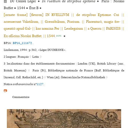
▨
Du Chesne
Léger
●
In ruellium de stirpibus epitome
●
Paris : Nicolas
Buffet
●
1544
●
État B
●
[ornate frame] [fleuron] IN RVELLIVM || de stirpibus Eptiome. Cui ||
accesserunt Volatilium, || Gressibilium, Piscium. || Placentarũ, magis fre- ||
quentiũ apud Gal- || lias nomina Per || Leodegaium || a Quercu || PARISIIS ||
Ex officina Nicolai Buffet. || 1544.
●
USTC
BP16 :
BP16_111672
.
Lindemann, 1994 : p.562, «Léger DUCHESNE».
2 langues :
Français ♢
Latin ♢
3 localisations dans des établissements documentaires : London (UK), British Library (anc.
British Museum) ♢ Paris (Fr), Bibliothèque nationale de France (BnF, Bibliothèque de
l’Arsenal, Coll. Rothschild, etc.) ♢ Wien (At), Österreichische Nationalbibliothek ♢
Notice
anthonominalie
n°
1127
.
📷
Commentaire