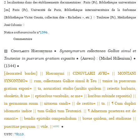
2 localisations dans des établissements documentaires : Paris (Fr), Bibliothèque uni­ver­si­taire
[ou] Paris (Fr), Université de Paris, Bibliothèque inte­ru­ni­ver­si­taire de la Sorbonne
(Bibliothèque Victor Cousin, collection dite « Richelieu », etc.) ♢ Toulouse (Fr), Médiathèque
José Cabanis ♢
Notice
anthonominalie
n°
1596
.
Commentaire
▨
Cingularius
Hieronymus
●
Synonymorum collectanea Gallice simul et
Teutonice in puerorum gratiam exposita
●
(Anvers) : (Michel Hillenium)
●
(1544)
●
[decorated border] || Hieronymi || CINGVLARII AVRI= || MONTANI
SYNONYMO= || rum, collectanea Gallice simul & Teu || tonice in puerorum
gratiam exposi= || ta, accuratiori studio (multis quidem || reiectis barbaris,
obsoletis, & in= || eptioribus vocabulis, ac me= || lioribus subinde repositis) ||
in germanum suum || nitorem candi= || de restitu= || ta. || ¶ Cum duplici
idiomatis indice || tum Gallici tum Teutonici. || ¶ Adnexum praeterea est de
conscri= || bendis epistolis compendiolum || breue quidem, sed studiosae ||
pueritiae perquam || vtile. ||
●
USTC
USTC :
78113
.