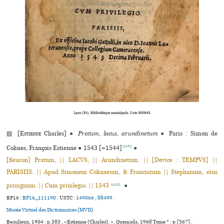
Lyon (Fr), Bibliothèque municipale. Cote 305843.
▨ [
Estienne
Charles]
●
Pratum, lacus, arundinetum
●
Paris : Simon de
USTC
Colines, François Estienne
●
1543 [=1544]
●
[fleuron] Pratum, || LACVS, || Arundinetum. || [Device : TEMPVS] ||
PARISIIS. || Apud Simonem Colinaeum, & Franciscum || Stephanum, eius
priuignum. || Cum priuilegio. || 1543.
●
USTC
BP16 :
BP16_111190
.
USTC :
149066
,
88499
.
Musée Virtuel des Dictionnaires (MVD).
Beaulieux, 1904 : p.383 , «Estienne (Charles). ». Quemada, 1968 Tome * : p.[567] .