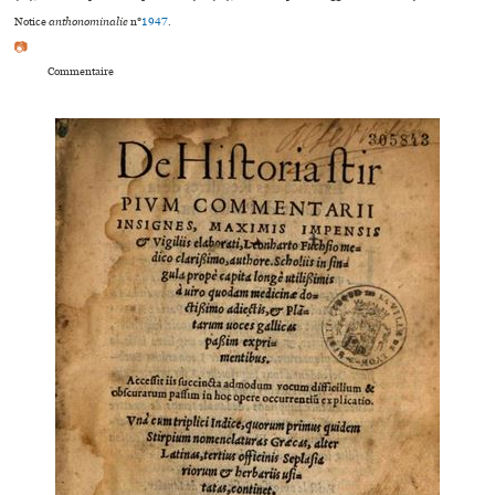
Notice
anthonominalie
n°
1947
.
📷
Commentaire