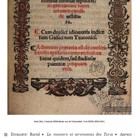
Gent (Be), Centrale Bibliotheek van de Universiteit. Cote BHSL.RES.0461.
▨
Djurdjević
Bartol
●
La maniere et ceremonies des Turcs
●
Anvers :