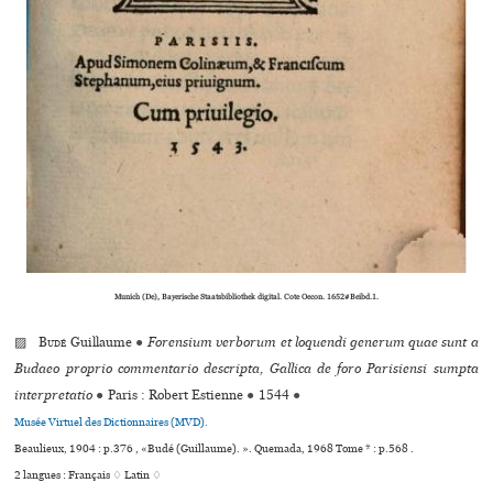
Munich (De), Bayerische Staatsbibliothek digital. Cote Oecon. 1652#Beibd.1.
▨
Budé
Guillaume
●
Forensium verborum et loquendi generum quae sunt a
Budaeo proprio commentario descripta, Gallica de foro Parisiensi sumpta
interpretatio
●
Paris : Robert Estienne
●
1544
●
Musée Virtuel des Dictionnaires (MVD).
Beaulieux, 1904 : p.376 , «Budé (Guillaume). ». Quemada, 1968 Tome * : p.568 .
2 langues :
Français ♢
Latin ♢