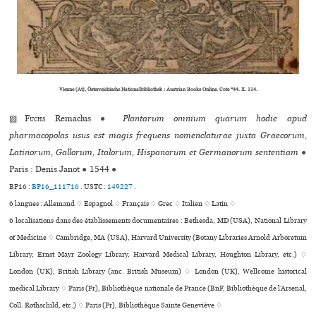
Vienne (At), Österreichische Nationalbibliothek : Austrian Books Online. Cote *44. X. 114.
▨
Fuchs
Remaclus
●
Plantarum omnium quarum hodie apud
pharmacopolas usus est magis frequens nomenclaturae juxta Graecorum,
Latinorum, Gallorum, Italorum, Hispanorum et Germanorum sententiam
●
Paris : Denis Janot
●
1544
●
BP16 :
BP16_111716
.
USTC :
149227
.
6 langues :
Allemand ♢
Espagnol ♢
Français ♢
Grec ♢
Italien ♢
Latin ♢
6 localisations dans des établissements documentaires : Bethesda, MD (USA), National Library
of Medicine ♢ Cambridge, MA (USA), Harvard University (Botany Libraries Arnold Arboretum
Library, Ernst Mayr Zoology Library, Harvard Medical Library, Houghton Library, etc.) ♢
London (UK), British Library (anc. British Museum) ♢ London (UK), Wellcome his­to­ri­cal
medi­cal Library ♢ Paris (Fr), Bibliothèque nationale de France (BnF, Bibliothèque de l’Arsenal,
Coll. Rothschild, etc.) ♢ Paris (Fr), Bibliothèque Sainte Geneviève ♢