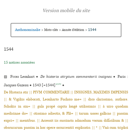
Anthonominalie
1544
>
Mots-clés
>
Année d’édition
>
1544
15 notices associées
▨
Fuchs
Leonhart
●
De historia stirpium commentarii insignes
●
Paris :
USTC
Jacques Gazeau
●
1543 [=1544]
●
De Historia stir || PIVM COMMENTARII || INSIGNES, MAXIMIS IMPENSIS
|| & Vigiliis elaborati, Leonharto Fuchsio me= || dico clarissimo, authore.
Scholiis in sin= || gula propè capita longè utilissimis || à uiro quodam
medicinae do= || ctissimo adiectis, & Plã= || tarum uoces gallicas || passim
expri= || mentibus. || Accessit iis succincta admodum vocum difficilium & ||
obscurarum passim in hoc opere occurrentiũ explicatio. || * || Vnà cum triplici