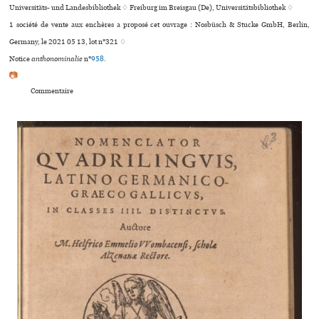
Universitäts- und Landesbibliothek ♢ Freiburg im Breisgau (De), Universitätsbibliothek ♢
1 société de vente aux enchères a proposé cet ouvrage : Nosbüsch & Stucke GmbH, Berlin,
Germany, le 2021 05 13, lot n°321 ♢
Notice
anthonominalie
n°
958
.
📷
Commentaire