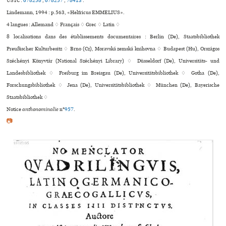
USTC :
678258
,
678257
,
78413
.
Lindemann, 1994 : p.563, «Helfricus EMMELIUS».
4 langues :
Allemand ♢
Français ♢
Grec ♢
Latin ♢
8 localisations dans des établissements documentaires : Berlin (De), Staatsbibliothek
Preußischer Kulturbesitz ♢ Brno (Cz), Moravská zemská kni­hovna ♢ Budapest (Hu), Országos
Széchényi Könyvtár (National Széchényi Library) ♢ Düsseldorf (De), Universitäts- und
Landesbibliothek ♢ Freiburg im Breisgau (De), Universitätsbibliothek ♢ Gotha (De),
Forschungsbibliothek ♢ Jena (De), Universitätsbibliothek ♢ München (De), Bayerische
Staatsbibliothek ♢
Notice
anthonominalie
n°
957
.
📷