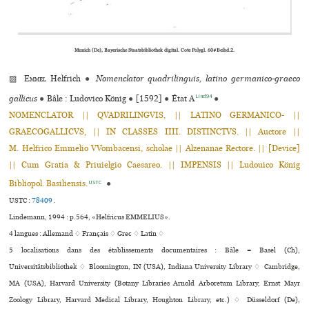
Munich (De), Bayerische Staatsbibliothek digital. Cote Polygl. 60#Beibd.2.
▨
Emmel
Helfrich
●
Nomenclator quadrilinguis, latino germanico-graeco
Lind94
gallicus
●
Bâle : Ludovico König
●
[1592]
●
État A
●
NOMENCLATOR || QVADRILINGVIS, || LATINO GERMANICO- ||
GRAECOGALLICVS, || IN CLASSES IIII. DISTINCTVS. || Auctore ||
M. Helfrico Emmelio VVombacensi, scholae || Alzenanae Rectore. || [Device]
|| Cum Gratia & Priuielgio Caesareo. || IMPENSIS || Ludouico König
Bibliopol. Basiliensis.
●
USTC
USTC :
78409
.
Lindemann, 1994 : p.564, «Helfricus EMMELIUS».
4 langues :
Allemand ♢
Français ♢
Grec ♢
Latin ♢
5 localisations dans des établissements documentaires : Bâle = Basel (Ch),
Universitätsbibliothek ♢ Bloomington, IN (USA), Indiana University Library ♢ Cambridge,
MA (USA), Harvard University (Botany Libraries Arnold Arboretum Library, Ernst Mayr
Zoology Library, Harvard Medical Library, Houghton Library, etc.) ♢ Düsseldorf (De),