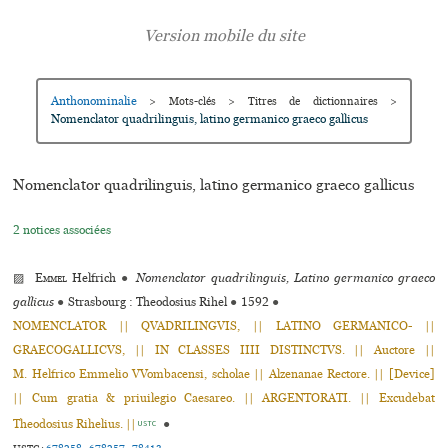
Anthonominalie
>
Mots-clés
>
Titres de dictionnaires
>
Nomenclator quadrilinguis, latino germanico graeco gallicus
Nomenclator quadrilinguis, latino germanico graeco gallicus
2 notices associées
▨
Emmel
Helfrich
●
Nomenclator quadrilinguis, Latino germanico graeco
gallicus
●
Strasbourg : Theodosius Rihel
●
1592
●
NOMENCLATOR || QVADRILINGVIS, || LATINO GERMANICO- ||
GRAECOGALLICVS, || IN CLASSES IIII DISTINCTVS. || Auctore ||
M. Helfrico Emmelio VVombacensi, scholae || Alzenanae Rectore. || [Device]
|| Cum gratia & priuilegio Caesareo. || ARGENTORATI. || Excudebat
Theodosius Rihelius. ||
●
USTC