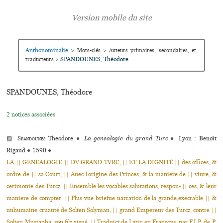
Anthonominalie
>
Mots-clés
>
Auteurs primaires, secondaires, et,
SPANDOUNES, Théodore
traducteurs
>
SPANDOUNES, Théodore
2 notices associées
▨
Spandounes
Theodore
●
La genealogie du grand Turc
●
Lyon : Benoît
Rigaud
●
1590
●
LA || GENEALOGIE || DV GRAND TVRC, || ET LA DIGNITÈ || des offices, &
ordre de || sa Court, || Auec l’origine des Princes, & la maniere de || viure, &
cerimonie des Turcz. || Ensemble les vocables salutations, respon- || ces, & leur
maniere de compter. || Plus vne briefue narration de la grande,execrable || &
unhumaine cruauté de Solten Solyman, || grand Empereur des Turcz, contre ||
Solten Mustapha, son filz aisné. || Traduict de Latin en Françoys, par F.I.P. de P.