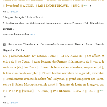
|| [woodcut] || A LYON, || PAR BENOIST RIGAVD. || 1590. ||
●
USTC
USTC :
34227
.
3 langues :
Français ♢
Latin ♢
Turc ♢
1 localisation dans un établissement documentaire : Aix-en-Provence (Fr), Bibliothèque
Méjanes ♢
Notice
anthonominalie
n°
953
.
▨
Spandounes
Theodore
●
La genealogie du grand Turc
●
Lyon : Benoît
Rigaud
●
1591
●
LA || GENEALOGIE- DV GRAND TURC, || ET LA DIGNITE’ || des offices, &
ordre de || sa Court, || Auec l’origine des Princes, & la maniere de || viure, &
cerimonie [sic] des Turcz. || Ensemble les vocables saluations, responces [sic],
& leur maniere de compter. || Plus vn briefue narration de la grande, execrable
|| & inhumaine cruauté de Solten [sic] Solyman, || grand Empereur des Turcz,
contre || Solten Mustapha, son filz aisné. || Traduict de Latin en Françoys, par
F. I. P. de P. || [fleuron] || A LYON, || PAR BENOIST RIGAVD. || 1591. ||
USTC
●
USTC :
34957
.