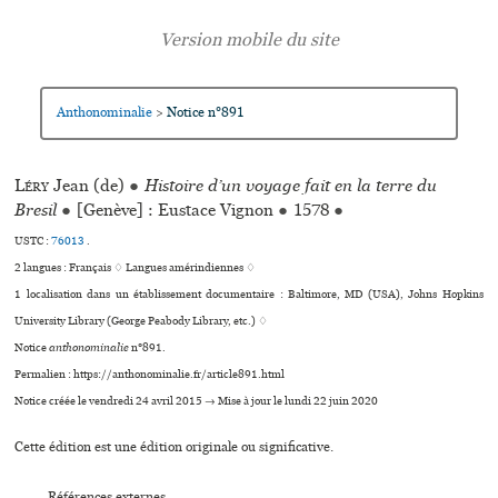
Anthonominalie
Notice n°891
>
Léry
Jean (de)
●
Histoire d’un voyage fait en la terre du
Bresil
●
[Genève] : Eustace Vignon
●
1578
●
USTC :
76013
.
2 langues :
Français ♢
Langues amérindiennes ♢
1 localisation dans un établissement documentaire : Baltimore, MD (USA), Johns Hopkins
University Library (George Peabody Library, etc.) ♢
Notice
anthonominalie
n°891.
Permalien : https://anthonominalie.fr/article891.html
Notice créée le vendredi 24 avril 2015 → Mise à jour le lundi 22 juin 2020
Cette édition est une édition originale ou significative.
Références externes