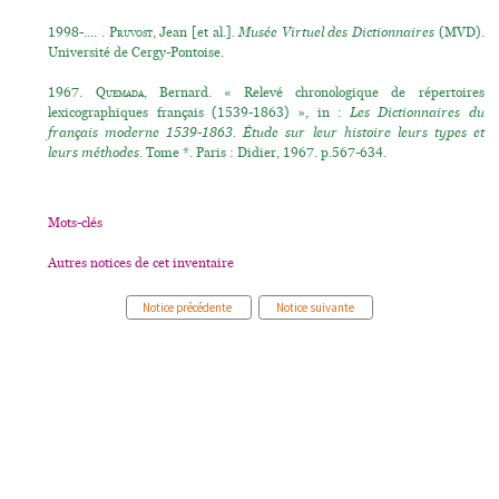
1998-.... .
Pruvost
, Jean [et al.].
Musée Virtuel des Dictionnaires
(MVD).
Université de Cergy-Pontoise.
1967.
Quemada
, Bernard. « Relevé chronologique de répertoires
lexicographiques français (1539-1863) », in :
Les Dictionnaires du
français moderne 1539-1863. Étude sur leur histoire leurs types et
leurs méthodes.
Tome *. Paris : Didier, 1967. p.567-634.
Mots-clés
Autres notices de cet inventaire
Notice précédente
Notice suivante