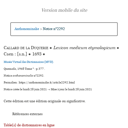
Anthonominalie
Notice n°2292
>
Callard de la Duquerie
●
Lexicon medicum etymologicum
●
Caen : [s.n.]
●
1693
●
Musée Virtuel des Dictionnaires (MVD).
Quemada, 1968 Tome * : p.577 .
Notice
anthonominalie
n°2292.
Permalien : https://anthonominalie.fr/article2292.html
Notice créée le lundi 28 juin 2021 → Mise à jour le lundi 28 juin 2021
Cette édition est une édition originale ou significative.
Références externes
Table(s) de dictionnaires en ligne