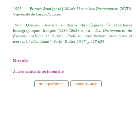
1998-.... .
Pruvost
, Jean [et al.].
Musée Virtuel des Dictionnaires
(MVD).
Université de Cergy-Pontoise.
1967.
Quemada
, Bernard. « Relevé chronologique de répertoires
lexicographiques français (1539-1863) », in :
Les Dictionnaires du
français moderne 1539-1863. Étude sur leur histoire leurs types et
leurs méthodes.
Tome *. Paris : Didier, 1967. p.567-634.
Mots-clés
Autres notices de cet inventaire
Notice précédente
Notice suivante