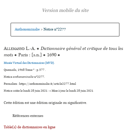
Anthonominalie
Notice n°2277
>
Allemannd
L.-A.
●
Dictionnaire général et critique de tous les
mots
●
Paris : [s.n.]
●
1690
●
Musée Virtuel des Dictionnaires (MVD).
Quemada, 1968 Tome * : p.577 .
Notice
anthonominalie
n°2277.
Permalien : https://anthonominalie.fr/article2277.html
Notice créée le lundi 28 juin 2021 → Mise à jour le lundi 28 juin 2021
Cette édition est une édition originale ou significative.
Références externes
Table(s) de dictionnaires en ligne