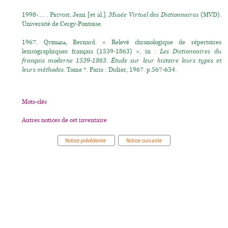
1998-.... .
Pruvost
, Jean [et al.].
Musée Virtuel des Dictionnaires
(MVD).
Université de Cergy-Pontoise.
1967.
Quemada
, Bernard. « Relevé chronologique de répertoires
lexicographiques français (1539-1863) », in :
Les Dictionnaires du
français moderne 1539-1863. Étude sur leur histoire leurs types et
leurs méthodes.
Tome *. Paris : Didier, 1967. p.567-634.
Mots-clés
Autres notices de cet inventaire
Notice précédente
Notice suivante