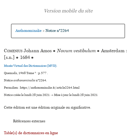
Anthonominalie
Notice n°2264
>
Comenius
Johann Amos
●
Novum vestibulum
●
Amsterdam :
[s.n.]
●
1684
●
Musée Virtuel des Dictionnaires (MVD).
Quemada, 1968 Tome * : p.577 .
Notice
anthonominalie
n°2264.
Permalien : https://anthonominalie.fr/article2264.html
Notice créée le lundi 28 juin 2021 → Mise à jour le lundi 28 juin 2021
Cette édition est une édition originale ou significative.
Références externes
Table(s) de dictionnaires en ligne