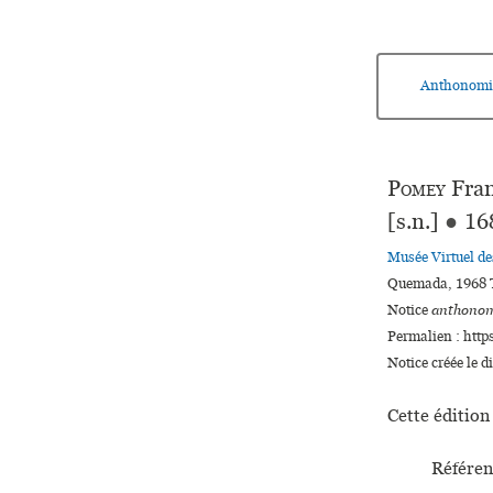
Anthonomi
Pomey
Fran
[s.n.]
●
16
Musée Virtuel d
Quemada, 1968 T
Notice
anthonom
Permalien : http
Notice créée le 
Cette édition 
Référen