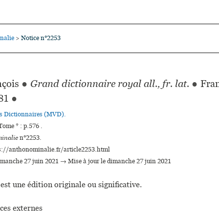
nalie
Notice n°2253
>
çois
●
Grand dictionnaire royal all., fr. lat.
●
Fran
81
●
es Dictionnaires (MVD).
ome * : p.576 .
inalie
n°2253.
s://anthonominalie.fr/article2253.html
dimanche 27 juin 2021 → Mise à jour le dimanche 27 juin 2021
est une édition originale ou significative.
ces externes