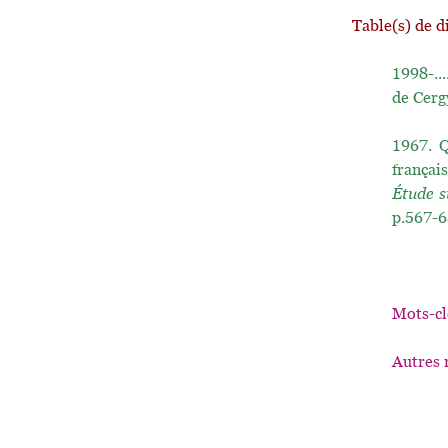
Table(s) de d
1998-...
de Cerg
1967.
Q
françai
Étude s
p.567-6
Mots-cl
Autres 