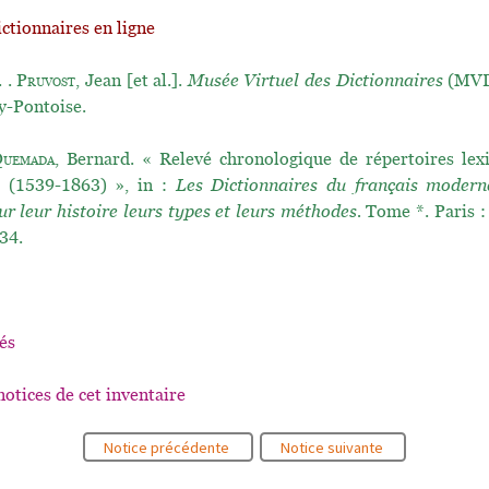
ictionnaires en ligne
. .
Pruvost
, Jean [et al.].
Musée Virtuel des Dictionnaires
(MVD)
y-Pontoise.
uemada
, Bernard. « Relevé chronologique de répertoires lex
s (1539-1863) », in :
Les Dictionnaires du français moder
ur leur histoire leurs types et leurs méthodes.
Tome *. Paris :
34.
és
notices de cet inventaire
Notice précédente
Notice suivante