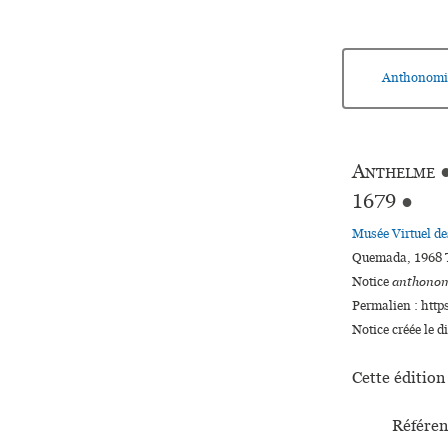
Anthonomi
Anthelme
1679
●
Musée Virtuel d
Quemada, 1968 T
Notice
anthonom
Permalien : http
Notice créée le 
Cette édition 
Référen