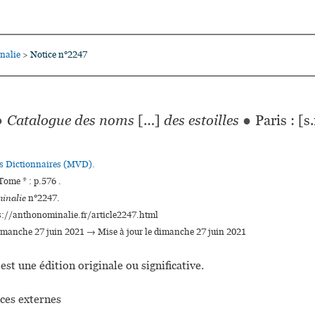
nalie
Notice n°2247
>
●
Catalogue des noms
[…]
des estoilles
●
Paris : [s
es Dictionnaires (MVD).
ome * : p.576 .
inalie
n°2247.
s://anthonominalie.fr/article2247.html
dimanche 27 juin 2021 → Mise à jour le dimanche 27 juin 2021
est une édition originale ou significative.
ces externes