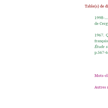
Table(s) de d
1998-...
de Cerg
1967.
Q
françai
Étude s
p.567-6
Mots-cl
Autres 