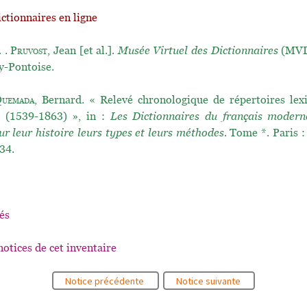
ictionnaires en ligne
. .
Pruvost
, Jean [et al.].
Musée Virtuel des Dictionnaires
(MVD)
y-Pontoise.
uemada
, Bernard. « Relevé chronologique de répertoires lex
s (1539-1863) », in :
Les Dictionnaires du français moder
ur leur histoire leurs types et leurs méthodes.
Tome *. Paris :
34.
és
notices de cet inventaire
Notice précédente
Notice suivante