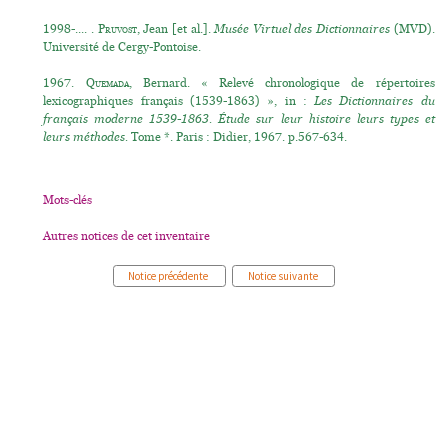
1998-.... .
Pruvost
, Jean [et al.].
Musée Virtuel des Dictionnaires
(MVD).
Université de Cergy-Pontoise.
1967.
Quemada
, Bernard. « Relevé chronologique de répertoires
lexicographiques français (1539-1863) », in :
Les Dictionnaires du
français moderne 1539-1863. Étude sur leur histoire leurs types et
leurs méthodes.
Tome *. Paris : Didier, 1967. p.567-634.
Mots-clés
Autres notices de cet inventaire
Notice précédente
Notice suivante