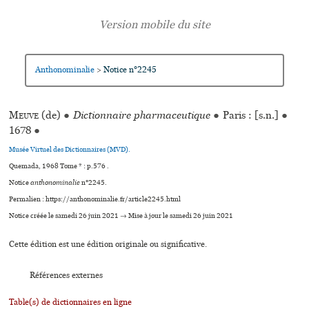
Anthonominalie
Notice n°2245
>
Meuve
(de)
●
Dictionnaire pharmaceutique
●
Paris : [s.n.]
●
1678
●
Musée Virtuel des Dictionnaires (MVD).
Quemada, 1968 Tome * : p.576 .
Notice
anthonominalie
n°2245.
Permalien : https://anthonominalie.fr/article2245.html
Notice créée le samedi 26 juin 2021 → Mise à jour le samedi 26 juin 2021
Cette édition est une édition originale ou significative.
Références externes
Table(s) de dictionnaires en ligne