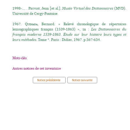
1998-.... .
Pruvost
, Jean [et al.].
Musée Virtuel des Dictionnaires
(MVD).
Université de Cergy-Pontoise.
1967.
Quemada
, Bernard. « Relevé chronologique de répertoires
lexicographiques français (1539-1863) », in :
Les Dictionnaires du
français moderne 1539-1863. Étude sur leur histoire leurs types et
leurs méthodes.
Tome *. Paris : Didier, 1967. p.567-634.
Mots-clés
Autres notices de cet inventaire
Notice précédente
Notice suivante