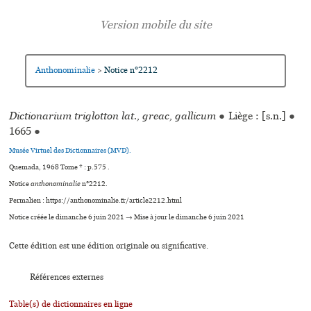
Anthonominalie
Notice n°2212
>
Dictionarium triglotton lat., greac, gallicum
●
Liège : [s.n.]
●
1665
●
Musée Virtuel des Dictionnaires (MVD).
Quemada, 1968 Tome * : p.575 .
Notice
anthonominalie
n°2212.
Permalien : https://anthonominalie.fr/article2212.html
Notice créée le dimanche 6 juin 2021 → Mise à jour le dimanche 6 juin 2021
Cette édition est une édition originale ou significative.
Références externes
Table(s) de dictionnaires en ligne