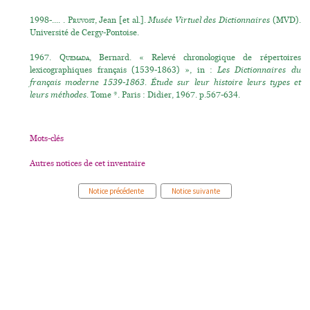
1998-.... .
Pruvost
, Jean [et al.].
Musée Virtuel des Dictionnaires
(MVD).
Université de Cergy-Pontoise.
1967.
Quemada
, Bernard. « Relevé chronologique de répertoires
lexicographiques français (1539-1863) », in :
Les Dictionnaires du
français moderne 1539-1863. Étude sur leur histoire leurs types et
leurs méthodes.
Tome *. Paris : Didier, 1967. p.567-634.
Mots-clés
Autres notices de cet inventaire
Notice précédente
Notice suivante