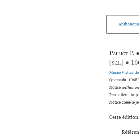
Anthonomi
Palliot
P.
[s.n.]
●
16
Musée Virtuel d
Quemada, 1968 T
Notice
anthonom
Permalien : http
Notice créée le j
Cette édition 
Référen