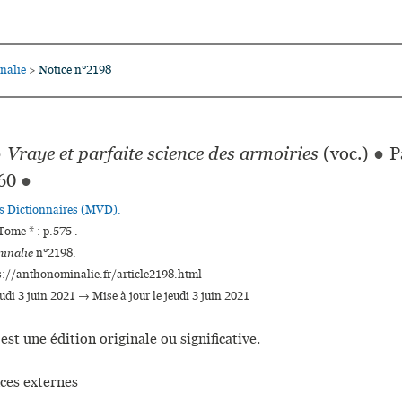
nalie
Notice n°2198
>
●
Vraye et parfaite science des armoiries
(voc.)
●
Pa
60
●
es Dictionnaires (MVD).
ome * : p.575 .
inalie
n°2198.
s://anthonominalie.fr/article2198.html
eudi 3 juin 2021 → Mise à jour le jeudi 3 juin 2021
est une édition originale ou significative.
ces externes