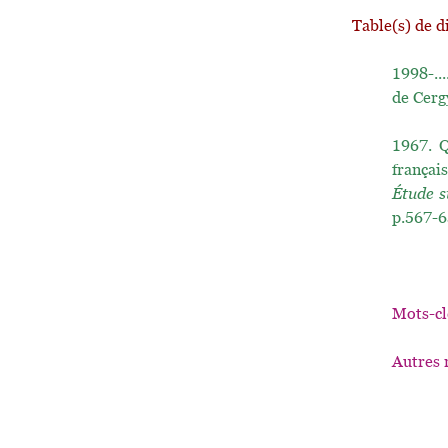
Table(s) de d
1998-...
de Cerg
1967.
Q
françai
Étude s
p.567-6
Mots-cl
Autres 