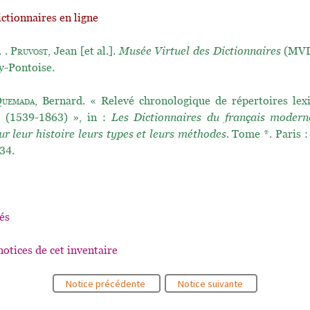
ictionnaires en ligne
. .
Pruvost
, Jean [et al.].
Musée Virtuel des Dictionnaires
(MVD)
y-Pontoise.
uemada
, Bernard. « Relevé chronologique de répertoires lex
s (1539-1863) », in :
Les Dictionnaires du français moder
ur leur histoire leurs types et leurs méthodes.
Tome *. Paris :
34.
és
notices de cet inventaire
Notice précédente
Notice suivante