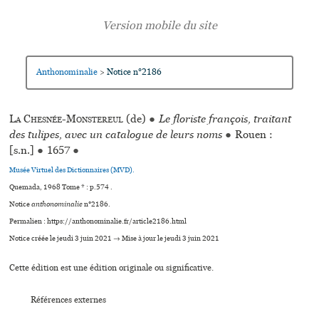
Anthonominalie
Notice n°2186
>
La Chesnée-Monstereul
(de)
●
Le floriste françois, traitant
des tulipes, avec un catalogue de leurs noms
●
Rouen :
[s.n.]
●
1657
●
Musée Virtuel des Dictionnaires (MVD).
Quemada, 1968 Tome * : p.574 .
Notice
anthonominalie
n°2186.
Permalien : https://anthonominalie.fr/article2186.html
Notice créée le jeudi 3 juin 2021 → Mise à jour le jeudi 3 juin 2021
Cette édition est une édition originale ou significative.
Références externes