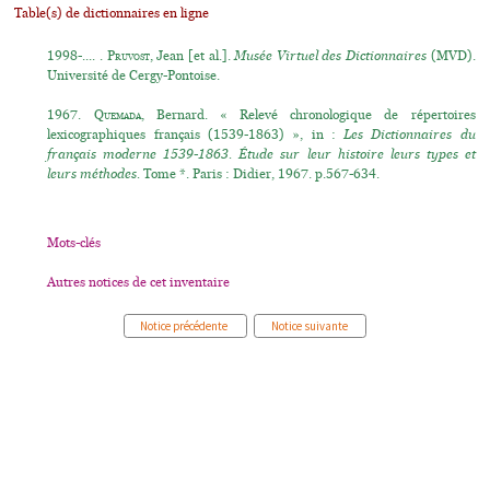
Table(s) de dictionnaires en ligne
1998-.... .
Pruvost
, Jean [et al.].
Musée Virtuel des Dictionnaires
(MVD).
Université de Cergy-Pontoise.
1967.
Quemada
, Bernard. « Relevé chronologique de répertoires
lexicographiques français (1539-1863) », in :
Les Dictionnaires du
français moderne 1539-1863. Étude sur leur histoire leurs types et
leurs méthodes.
Tome *. Paris : Didier, 1967. p.567-634.
Mots-clés
Autres notices de cet inventaire
Notice précédente
Notice suivante