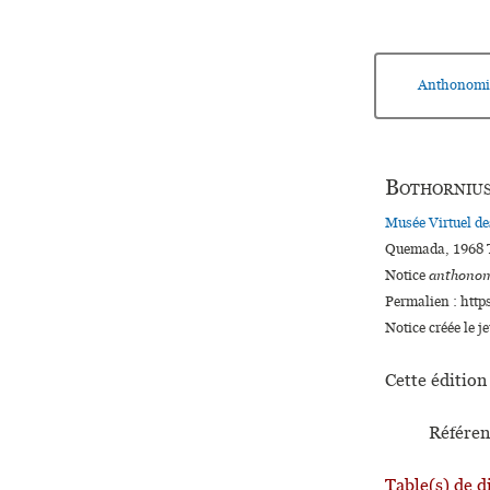
Anthonomi
Bothorniu
Musée Virtuel d
Quemada, 1968 T
Notice
anthonom
Permalien : http
Notice créée le j
Cette édition 
Référen
Table(s) de d