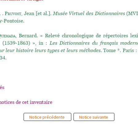
. .
Pruvost
, Jean [et al.].
Musée Virtuel des Dictionnaires
(MVD)
y-Pontoise.
uemada
, Bernard. « Relevé chronologique de répertoires lex
s (1539-1863) », in :
Les Dictionnaires du français moder
ur leur histoire leurs types et leurs méthodes.
Tome *. Paris :
34.
és
notices de cet inventaire
Notice précédente
Notice suivante