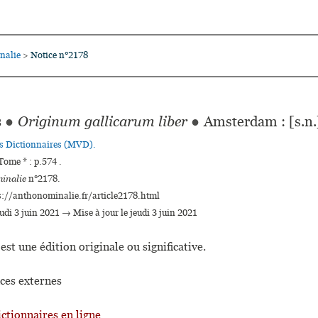
nalie
Notice n°2178
>
s
●
Originum gallicarum liber
●
Amsterdam : [s.n
es Dictionnaires (MVD).
ome * : p.574 .
inalie
n°2178.
s://anthonominalie.fr/article2178.html
eudi 3 juin 2021 → Mise à jour le jeudi 3 juin 2021
est une édition originale ou significative.
ces externes
ictionnaires en ligne