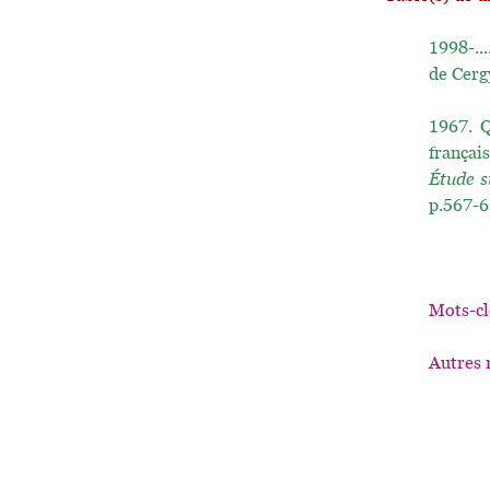
1998-...
de Cerg
1967.
Q
françai
Étude s
p.567-6
Mots-cl
Autres 