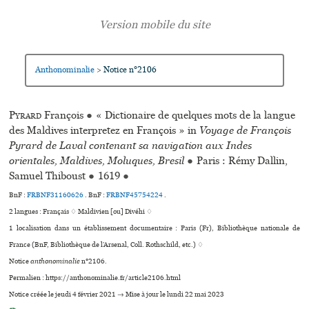
Anthonominalie
Notice n°2106
>
Pyrard
François
●
« Dictionaire de quelques mots de la langue
des Maldives interpretez en François » in
Voyage de François
Pyrard de Laval contenant sa navigation aux Indes
orientales, Maldives, Moluques, Bresil
●
Paris : Rémy Dallin,
Samuel Thiboust
●
1619
●
BnF :
FRBNF31160626
. BnF :
FRBNF45754224
.
2 langues :
Français ♢
Maldivien [ou] Divéhi ♢
1 localisation dans un établissement documentaire : Paris (Fr), Bibliothèque nationale de
France (BnF, Bibliothèque de l’Arsenal, Coll. Rothschild, etc.) ♢
Notice
anthonominalie
n°2106.
Permalien : https://anthonominalie.fr/article2106.html
Notice créée le jeudi 4 février 2021 → Mise à jour le lundi 22 mai 2023